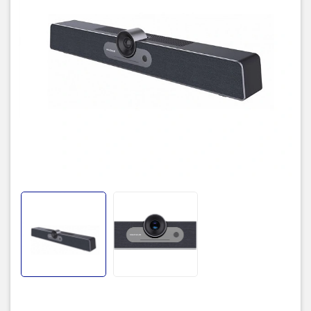
Tự động điều chỉnh khung
Auto Framing
hình phù hợp bắt trọn hình
ảnh mọi thành viên
6 Micro với khoảng cách thu
âm lên đến 8m – 180°. Khử
Micro:
ồn, khử nhiễu, khử echo,
chống dội âm, tích hợp thuật
toán AGC
Loa tích hợp công suất:
Loa:
8W+3W
USB Type-Cx1, AUX
Cổng kết nối
IN/OUTx1, DC 2.0×1, RJ45x1
Thiết bị tự động tắt nếu
không có vật thể chuyển
PIR sensor:
động trong khoảng cách 3m
với thời gian 30 phút
POE
Hỗ trợ sạc qua cổng RJ45
Trọng lượng và Kích Thước
462 × 76 × 93mm, 1.05 kg