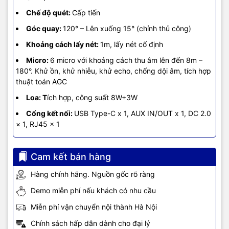
Chế độ quét:
Cấp tiến
Góc quay:
120° – Lên xuống 15° (chỉnh thủ công)
Khoảng cách lấy nét:
1m, lấy nét cố định
Micro:
6 micro với khoảng cách thu âm lên đến 8m –
180°. Khử ồn, khử nhiễu, khử echo, chống dội âm, tích hợp
thuật toán AGC
Loa: T
ích hợp, công suất 8W+3W
Cổng kết nối:
USB Type-C x 1, AUX IN/OUT x 1, DC 2.0
× 1, RJ45 x 1
Cam kết bán hàng
Hàng chính hãng. Nguồn gốc rõ ràng
Demo miễn phí nếu khách có nhu cầu
Miễn phí vận chuyển nội thành Hà Nội
Chính sách hấp dẫn dành cho đại lý