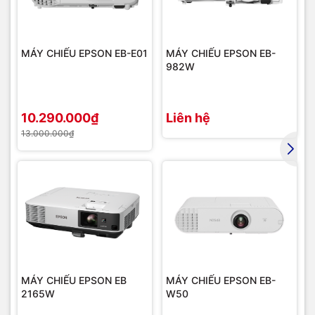
PIR sensor:
động trong khoảng cách
3m với thời gian 30 phút
POE
Hỗ trợ sạc qua cổng RJ45
MÁY CHIẾU EPSON EB-E01
MÁY CHIẾU EPSON EB-
982W
Trọng lượng và Kích
462 × 76 × 93mm, 1.05 kg
Thước
10.290.000₫
Liên hệ
Bảo hành
24 tháng chính hãng
13.000.000₫
MÁY CHIẾU EPSON EB
MÁY CHIẾU EPSON EB-
2165W
W50