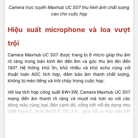
Camera trực tuyến Maxhub UC S07 thu hình ảnh chất lượng
cao cho cuộc họp
Hiệu suất microphone và loa vượt
trội
Camera Maxhub UC S07 được trang bị 6 micro giúp thu âm
rõ ràng trong bán kính lên đến 8m và góc thu âm lên đến
180°. Hệ thống khử ồn, khử nhiễu và khử echo cùng với
thuật toán AGC tích hợp, đảm bảo âm thanh chất lượng,
không bị méo tiếng và trôi chảy trong cuộc họp.
Với loa tích hợp công suất 8W+3W, Camera Maxhub UC S07
mang đến âm thanh rõ ràng và mượt mà hơn so với các
dòng máy cùng loại. Bên cạnh đó, cổng kết nối đa dạng như
USB Type-C, AUX IN/OUT, DC 2.0… giúp tối ưu hóa việc kết
nối và sử dụng thiết bị một cách dễ dàng và tiện lợi.