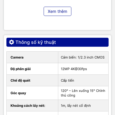
Xem thêm
Thông số kỹ thuật
Camera
Cảm biến: 1/2.3 inch CMOS
Camera trực tuyến Maxhub UC S07 tích hợp loa và micro
Độ phân giải
12MP 4K@30fps
Tích hợp công nghệ điều khiển
Chế độ quét
Cấp tiến
thông minh và linh hoạt
120° – Lên xuống 15° Chỉnh
Góc quay
thủ công
Camera Maxhub UC S07 hỗ trợ tích hợp công nghệ Auto
Framing, tự động điều chỉnh khung hình phù hợp bắt trọn
Khoảng cách lấy nét:
1m, lấy nét cố định
hình ảnh mọi thành viên trong cuộc họp. Điều khiển dễ dàng