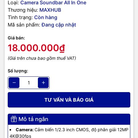
Loại:
Camera Soundbar All In One
Thương hiệu:
MAXHUB
Bảo hành
24 tháng chính hãng
Tình trạng:
Còn hàng
Mã sản phẩm:
Đang cập nhật
Giá bán:
18.000.000₫
(Giá trên chưa bao gồm thuế VAT)
Số lượng:
TƯ VẤN VÀ BÁO GIÁ
Mô tả ngắn
Camera:
Cảm biến 1/2.3 inch CMOS, độ phân giải 12MP
4K@30fps