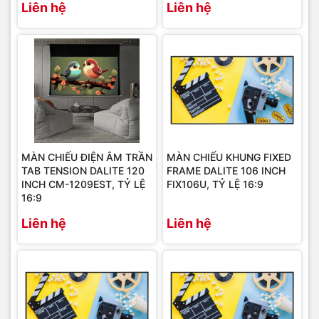
Liên hệ
Liên hệ
MÀN CHIẾU ĐIỆN ÂM TRẦN
MÀN CHIẾU KHUNG FIXED
TAB TENSION DALITE 120
FRAME DALITE 106 INCH
INCH CM-1209EST, TỶ LỆ
FIX106U, TỶ LỆ 16:9
16:9
Liên hệ
Liên hệ