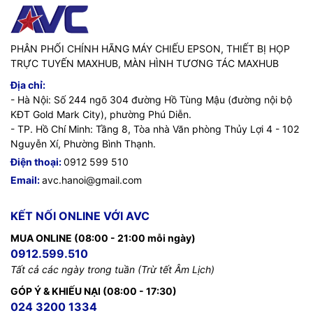
PHÂN PHỐI CHÍNH HÃNG MÁY CHIẾU EPSON, THIẾT BỊ HỌP
TRỰC TUYẾN MAXHUB, MÀN HÌNH TƯƠNG TÁC MAXHUB
Địa chỉ:
- Hà Nội: Số 244 ngõ 304 đường Hồ Tùng Mậu (đường nội bộ
KĐT Gold Mark City), phường Phú Diễn.
- TP. Hồ Chí Minh: Tầng 8, Tòa nhà Văn phòng Thủy Lợi 4 - 102
Nguyễn Xí, Phường Bình Thạnh.
Điện thoại:
0912 599 510
Email:
avc.hanoi@gmail.com
KẾT NỐI ONLINE VỚI AVC
MUA ONLINE (08:00 - 21:00 mỗi ngày)
0912.599.510
Tất cả các ngày trong tuần (Trừ tết Âm Lịch)
GÓP Ý & KHIẾU NẠI (08:00 - 17:30)
024 3200 1334