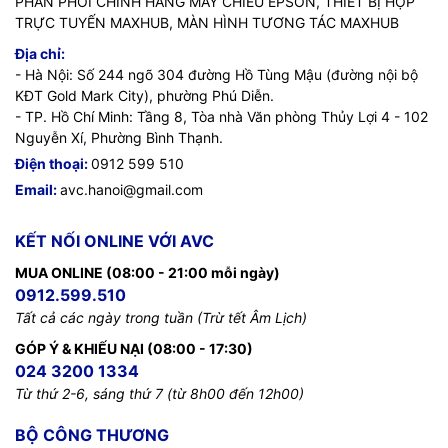
PHÂN PHỐI CHÍNH HÃNG MÁY CHIẾU EPSON, THIẾT BỊ HỌP
TRỰC TUYẾN MAXHUB, MÀN HÌNH TƯƠNG TÁC MAXHUB
Địa chỉ:
- Hà Nội: Số 244 ngõ 304 đường Hồ Tùng Mậu (đường nội bộ
KĐT Gold Mark City), phường Phú Diễn.
- TP. Hồ Chí Minh: Tầng 8, Tòa nhà Văn phòng Thủy Lợi 4 - 102
Nguyễn Xí, Phường Bình Thạnh.
Điện thoại:
0912 599 510
Email:
avc.hanoi@gmail.com
KẾT NỐI ONLINE VỚI AVC
MUA ONLINE (08:00 - 21:00 mỗi ngày)
0912.599.510
Tất cả các ngày trong tuần (Trừ tết Âm Lịch)
GÓP Ý & KHIẾU NẠI (08:00 - 17:30)
024 3200 1334
Từ thứ 2-6, sáng thứ 7 (từ 8h00 đến 12h00)
BỘ CÔNG THƯƠNG