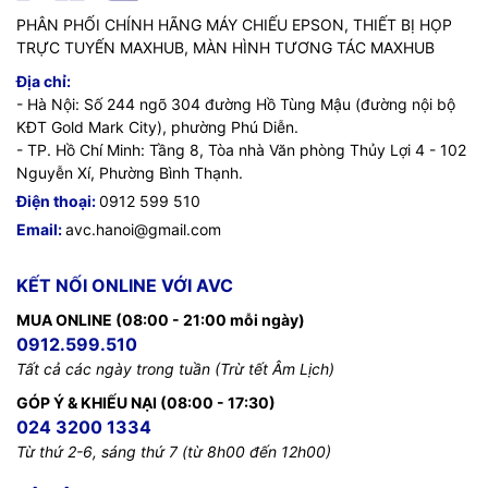
PHÂN PHỐI CHÍNH HÃNG MÁY CHIẾU EPSON, THIẾT BỊ HỌP
TRỰC TUYẾN MAXHUB, MÀN HÌNH TƯƠNG TÁC MAXHUB
Địa chỉ:
- Hà Nội: Số 244 ngõ 304 đường Hồ Tùng Mậu (đường nội bộ
KĐT Gold Mark City), phường Phú Diễn.
- TP. Hồ Chí Minh: Tầng 8, Tòa nhà Văn phòng Thủy Lợi 4 - 102
Nguyễn Xí, Phường Bình Thạnh.
Điện thoại:
0912 599 510
Email:
avc.hanoi@gmail.com
KẾT NỐI ONLINE VỚI AVC
MUA ONLINE (08:00 - 21:00 mỗi ngày)
0912.599.510
Tất cả các ngày trong tuần (Trừ tết Âm Lịch)
GÓP Ý & KHIẾU NẠI (08:00 - 17:30)
024 3200 1334
Từ thứ 2-6, sáng thứ 7 (từ 8h00 đến 12h00)