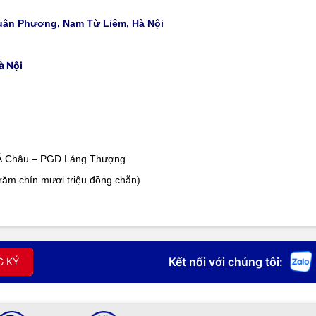
Xuân Phương, Nam Từ Liêm, Hà Nội
à Nội
Á Châu – PGD Láng Thượng
răm chín mươi triệu đồng chẵn)
Kết nối với chúng tôi:
G KÝ