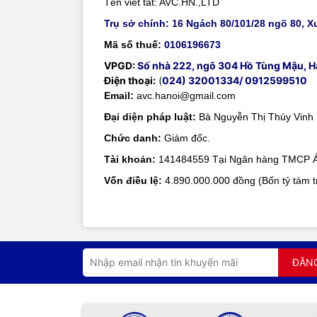
Tên viết tắt: AVC.HN.,LTD
Trụ sở chính: 16 Ngách 80/101/28 ngõ 80, 
Mã số thuế:
0106196673
VPGD:
Số nhà 222, ngõ 304 Hồ Tùng Mậu, H
Điện thoại:
(
024) 32001334/ 0912599510
Email:
avc.hanoi@gmail.com
Đại diện pháp luật:
Bà Nguyễn Thị Thúy Vinh
Chức danh:
Giám đốc.
Tài khoản:
141484559 Tại Ngân hàng TMCP 
Vốn điều lệ:
4.890.000.000 đồng (Bốn tỷ tám t
ĐĂN