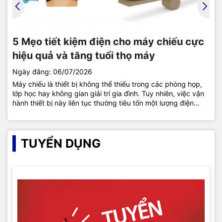
Giải mã các thuật ngữ cơ bản từ A - Z về
5 Mẹo tiết kiệm điện cho máy chiếu cực
Hướng dẫn xóa giờ cho máy chiếu Epson
Lợi ích của máy chiếu trong giảng dạy:
máy chiếu
hiệu quả và tăng tuổi thọ máy
đơn giản nhất
Giải pháp lớp học hiện đại
Ngày đăng: 06/07/2026
Ngày đăng: 02/07/2026
Máy chiếu là thiết bị không thể thiếu trong các phòng họp,
Kiểm soát thời gian vận hành của bóng đèn trên máy chiếu
lớp học hay không gian giải trí gia đình. Tuy nhiên, việc vận
Epson là nguyên tắc vàng để duy trì độ sắc nét và hiệu năng
hành thiết bị này liên tục thường tiêu tốn một lượng điện
làm việc của thiết bị. Tuy nhiên, không ít người dùng bỏ qua
năng không hề nhỏ. Làm thế nào để vừa tối ưu hóa chi...
bước xóa giờ sau khi đã tiến hành thay thế linh...
TUYỂN DỤNG