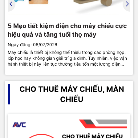
Cách sử dụng điều khiển máy chiếu
Giải mã các thuật ngữ cơ bản từ A - Z về
5 Mẹo tiết kiệm điện cho máy chiếu cực
Hướng dẫn xóa giờ cho máy chiếu Epson
Epson đơn giản, chính xác từ A-Z
máy chiếu
hiệu quả và tăng tuổi thọ máy
đơn giản nhất
Ngày đăng: 06/07/2026
Máy chiếu là thiết bị không thể thiếu trong các phòng họp,
lớp học hay không gian giải trí gia đình. Tuy nhiên, việc vận
hành thiết bị này liên tục thường tiêu tốn một lượng điện
năng không hề nhỏ. Làm thế nào để vừa tối ưu hóa chi...
CHO THUÊ MÁY CHIẾU, MÀN
CHIẾU