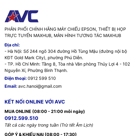
PHÂN PHỐI CHÍNH HÃNG MÁY CHIẾU EPSON, THIẾT BỊ HỌP
TRỰC TUYẾN MAXHUB, MÀN HÌNH TƯƠNG TÁC MAXHUB
Địa chỉ:
- Hà Nội: Số 244 ngõ 304 đường Hồ Tùng Mậu (đường nội bộ
KĐT Gold Mark City), phường Phú Diễn.
- TP. Hồ Chí Minh: Tầng 8, Tòa nhà Văn phòng Thủy Lợi 4 - 102
Nguyễn Xí, Phường Bình Thạnh.
Điện thoại:
0912 599 510
Email:
avc.hanoi@gmail.com
KẾT NỐI ONLINE VỚI AVC
MUA ONLINE (08:00 - 21:00 mỗi ngày)
0912.599.510
Tất cả các ngày trong tuần (Trừ tết Âm Lịch)
GÓP Ý & KHIẾU NẠI (08:00 - 17:30)