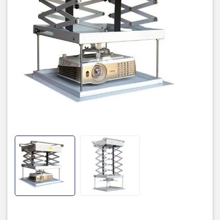
độ an toàn cho thiết bị
Cơ chế chống rung
Sử dụng 3 cạnh zíc zắc
lắc
Hệ thống khóa dây tín hiệu và dây
Hệ thống khóa dây
nguồn điện an toàn, chống kẹt,
theo cơ chế zíc zắc
Điều khiển từ xa RF, điều khiển tay
Điều khiển
và bảng nút gắn tường
Thiết lập hành trình dừng trên/ dưới
Thiết lập hành trình
bằng hệ thống điều khiển, đơn giản
dừng
và thuận tiện cho người sử dụng và
lắp đặt
Kích thước hộp lắp
44cm x 44cm x 27cm (không bao
máy
gồm mặt bích và máy chiếu)
Điện áp
AC220V / 60Hz
Bảo hành
12 tháng