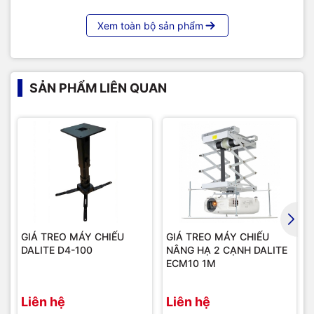
Xem toàn bộ sản phẩm
Giá treo máy chiếu nâng hạ ba cạnh Dalite ECM25-A lắp đặt
SẢN PHẨM LIÊN QUAN
thực tế
GIÁ TREO MÁY CHIẾU
GIÁ TREO MÁY CHIẾU
DALITE D4-100
NÂNG HẠ 2 CẠNH DALITE
ECM10 1M
Liên hệ
Liên hệ