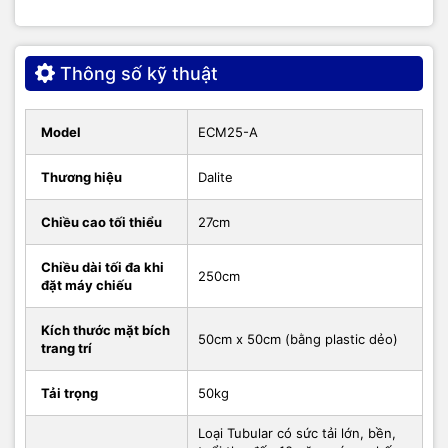
Thông số kỹ thuật
Model
ECM25-A
Thương hiệu
Dalite
Chiều cao tối thiểu
27cm
Chiều dài tối đa khi
250cm
đặt máy chiếu
Giá treo máy chiếu nâng hạ ba cạnh Dalite ECM25-A có 3
cạnh zigzag
Kích thước mặt bích
50cm x 50cm (bằng plastic dẻo)
trang trí
Giá treo sử dụng cơ chế chống rung lắc bằng ba cạnh zíc
zắc và có hệ thống khóa dây tín hiệu và dây nguồn điện an
toàn, chống kẹt. Việc điều khiển thiết bị rất tiện lợi với điều
Tải trọng
50kg
khiển từ xa RF, điều khiển tay và bảng nút gắn tường. Hệ
Loại Tubular có sức tải lớn, bền,
thống điều khiển cho phép thiết lập hành trình dừng trên và