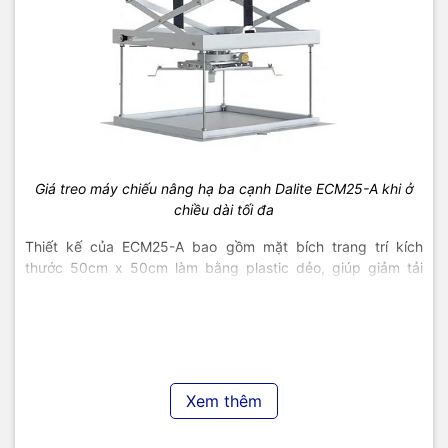
Giá treo máy chiếu nâng hạ ba cạnh Dalite ECM25-A khi ở
chiều dài tối đa
Thiết kế của ECM25-A bao gồm mặt bích trang trí kích
thước 50cm x 50cm làm bằng plastic dẻo, giúp giảm tải
trọng thừa của bộ nâng hạ và tăng độ bền cho thiết bị. Sản
phẩm có thể chịu được tải trọng lên đến 25kg nhờ động cơ
Tubular có sức tải lớn và bền bỉ, với tuổi thọ lên đến 10 năm.
Động cơ này còn được trang bị cơ chế rơle tự ngắt khi bị
quá nhiệt, đảm bảo an toàn cho thiết bị.
Xem thêm