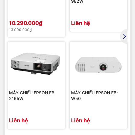
982W
Bảo hành
12 tháng
10.290.000₫
Liên hệ
13.000.000₫
Giá treo máy chiếu nâng hạ ba cạnh Dalite ECM25-A điều
khiển từ xa
Hình ảnh lắp đặt thực tế
MÁY CHIẾU EPSON EB
MÁY CHIẾU EPSON EB-
2165W
W50
Liên hệ
Liên hệ