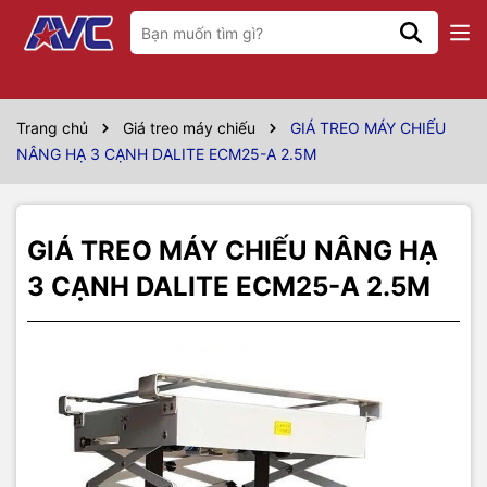
Thông số kỹ thuật
Model
ECM25-A
Trang chủ
Giá treo máy chiếu
GIÁ TREO MÁY CHIẾU
NÂNG HẠ 3 CẠNH DALITE ECM25-A 2.5M
Thương hiệu
Dalite
Chiều cao tối thiểu
27cm
GIÁ TREO MÁY CHIẾU NÂNG HẠ
Chiều dài tối đa khi
250cm
đặt máy chiếu
3 CẠNH DALITE ECM25-A 2.5M
Kích thước mặt bích
50cm x 50cm (bằng plastic dẻo)
trang trí
Tải trọng
50kg
Loại Tubular có sức tải lớn, bền, tuổi
thọ đến 10 năm, có cơ chế rơle tự
Động cơ tải
ngắt khi động cơ bị nóng để bảo vệ