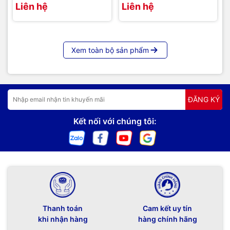
dương, người dùng có thể lắp đặt cố định lên trần hoặc tường,
Liên hệ
Liên hệ
kể cả trần thạch cao âm trần, phù hợp với mọi không gian nội
thất.
Có thể thấy, với những ưu điểm nêu trên, Màn chiếu phim 3D
Xem toàn bộ sản phẩm
Dalite 180 inch FIM180, tỷ lệ 16:9 là lựa chọn tối ưu cho nhu
cầu trình chiếu tại không gian lớn. Nếu bạn có nhu cầu quan
tâm đến sản phẩm, hãy liên hệ với đội ngũ hỗ trợ để được tư
vấn trực tiếp.
ĐĂNG KÝ
=>>
Liên hệ ngay với chúng tôi để được tư vấn rõ hơn về
sản phẩm:
Kết nối với chúng tôi:
Hotline / Zalo:
091 259 9510 / 024 32001 334
Email:
avc.hanoi@gmail.com
Website:
AVC.vn
Thanh toán
Cam kết uy tín
khi nhận hàng
hàng chính hãng