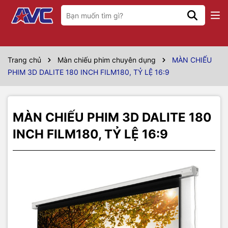
Thông số kỹ thuật
Model
FIM180
Trang chủ
Màn chiếu phim chuyên dụng
MÀN CHIẾU
PHIM 3D DALITE 180 INCH FILM180, TỶ LỆ 16:9
Hãng sản xuất
Dalite
Vùng chiếu
157” x 88”
MÀN CHIẾU PHIM 3D DALITE 180
Đường chéo tương
180 inch
đương
INCH FILM180, TỶ LỆ 16:9
Kiểu màn chiếu
Màn chiếu phim 3D
Tỷ lệ màn chiếu
16:9
Kích thước
3m98 x 2m24
Chất liệu vải màn
Fiberglass