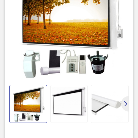
Gain
1.3
Góc nhìn
55o
Loại điều khiển
Điều khiển bằng hồng ngoại
Động cơ
Động cơ motor điện độ ồn thấp
Xuất xứ
Trung Quốc
Bảo hành
12 tháng