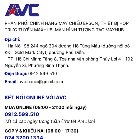
=>>
Liên hệ ngay với chúng tôi để được tư vấn rõ hơn về
sản phẩm:
PHÂN PHỐI CHÍNH HÃNG MÁY CHIẾU EPSON, THIẾT BỊ HỌP
Hotline / Zalo:
091 259 9510 / 024 32001 334
TRỰC TUYẾN MAXHUB, MÀN HÌNH TƯƠNG TÁC MAXHUB
Email:
avc.hanoi@gmail.com
Địa chỉ:
Website:
AVC.vn
- Hà Nội: Số 244 ngõ 304 đường Hồ Tùng Mậu (đường nội bộ
KĐT Gold Mark City), phường Phú Diễn.
- TP. Hồ Chí Minh: Tầng 8, Tòa nhà Văn phòng Thủy Lợi 4 - 102
Nguyễn Xí, Phường Bình Thạnh.
Điện thoại:
0912 599 510
Email:
avc.hanoi@gmail.com
KẾT NỐI ONLINE VỚI AVC
MUA ONLINE (08:00 - 21:00 mỗi ngày)
0912.599.510
Tất cả các ngày trong tuần (Trừ tết Âm Lịch)
GÓP Ý & KHIẾU NẠI (08:00 - 17:30)
024 3200 1334