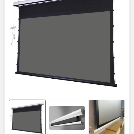
Độ dày vải màn
0.42mm
1.2 giúp tăng độ tương phản hình
Gain
ảnh lên tối đa
Góc nhìn
100o
Điều khiển Wireless, Trigger 12V,
Loại điều khiển
Smart,...
Động cơ motor thiết kế kiểu turbo
Động cơ
trục, tuổi thọ đến 10 năm, giúp
giảm tiếng ồn một cách tuyệt đối
Xuất xứ
Trung Quốc
Bảo hành
12 tháng