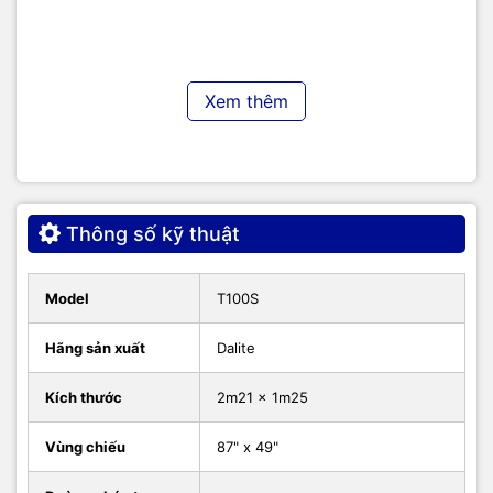
Xem thêm
Thông số kỹ thuật
Model
T100S
Màn chiếu xám tương phản cao Tab Tension Dalite tỷ lệ 16:9
Hãng sản xuất
Dalite
Màn chiếu xám tương phản cao Tab Tension Dalite tỷ lệ 16:9
được thiết kế với tỷ lệ 16:9 là tỷ lệ phổ biến của các nội
Kích thước
2m21 x 1m25
dung video, phim ảnh. Vì vậy, sản phẩm thích hợp sử dụng
kết hợp với máy chiếu chuyên dụng chiếu phim Home
Vùng chiếu
87" x 49"
Cinema tỷ lệ 16:9 hoặc 16:10. Hình ảnh chiếu ra sẽ tràn viền,
giúp trải nghiệm xem của người dùng là tốt nhất do không