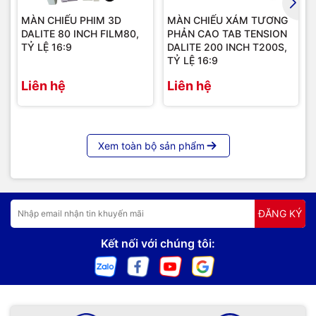
MÀN CHIẾU PHIM 3D
MÀN CHIẾU XÁM TƯƠNG
DALITE 80 INCH FILM80,
PHẢN CAO TAB TENSION
TỶ LỆ 16:9
DALITE 200 INCH T200S,
TỶ LỆ 16:9
Liên hệ
Liên hệ
Xem toàn bộ sản phẩm
ĐĂNG KÝ
Kết nối với chúng tôi:
Hình ảnh thực tế của màn chiếu xám tương phản cao Tab
Tension Dalite tỷ lệ 16:9