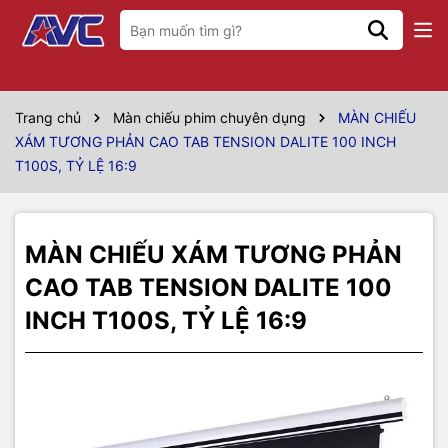
Thông số kỹ thuật
Model
T100S
Trang chủ
Màn chiếu phim chuyên dụng
MÀN CHIẾU
XÁM TƯƠNG PHẢN CAO TAB TENSION DALITE 100 INCH
Hãng sản xuất
Dalite
T100S, TỶ LỆ 16:9
Kích thước
2m21 x 1m25
Vùng chiếu
87" x 49"
MÀN CHIẾU XÁM TƯƠNG PHẢN
Đường chéo tương
CAO TAB TENSION DALITE 100
100 inch
đương
INCH T100S, TỶ LỆ 16:9
Kiểu màn chiếu
Màn chiếu phim Tab Tension
Tỷ lệ màn chiếu
16:9
Chất liệu vải màn
Fiberglass White