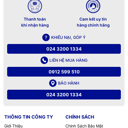
Thanh toán
Cam kết uy tín
khi nhận hàng
hàng chính hãng
KHIẾU NẠI, GÓP Ý
024 3200 1334
LIÊN HỆ MUA HÀNG
0912 599 510
BẢO HÀNH
024 3200 1334
Hình ảnh chiếu ra từ màn chiếu xám tương phản cao Tab
THÔNG TIN CÔNG TY
CHÍNH SÁCH
Tension Dalite
Giới Thiệu
Chính Sách Bảo Mật