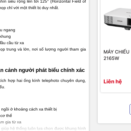
 siêu rộng lên tới 125° (Horizontal Field of
Zoom
ọp chỉ với một thiết bị duy nhất.
 × 1
4K@60Hz
Định dạng v
hỗ trợ
ut × 2
4K@60Hz, hỗ trợ CEC
iều ngang
 khung
Privacy Shut
3.0 (BYOD) × 1
Kết nối PC
đầu cầu từ xa
họp trung và lớn, nơi số lượng người tham gia
MÁY CHIẾU
Tính năng AI
2.0) × 1
Firmware update/debug
2165W
ảnh
3.0) × 1
Firmware update/debug
ận cảnh người phát biểu chính xác
n × 1
Kết nối thiết bị âm thanh ngoài
ích hợp hai ống kính telephoto chuyên dụng,
Liên hệ
ểu.
Microphone
Out × 1
Xuất âm thanh ra thiết bị ngoài
Phạm vi thu
nternet) × 1
Gigabit Ethernet (1000 Mbps)
 ngồi ở khoảng cách xa thiết bị
 cơ thể
Dải tần micr
 Link) × 1
Kết nối bảng điều khiển
am gia từ xa
 giúp hệ thống luôn lựa chọn được khung hình
Độ nhạy mic