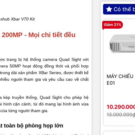
 lấy mẫu
48 KHz
Có thể 
Độ phân giải
mở rộng
Hỗ trợ 2 micro mở rộng
xhub Xbar V70 Kit
hình
Giảm 21%
Noise Reduction, Echo Cancellation (AEC), Anti-
m thanh AI
200MP - Mọi chi tiết đều
Reverberation, ANS, AGC
Cảm biến
 thoại
Full-Duplex
Khẩu độ
ợc trang bị hệ thống camera Quad Sight với
ch hợp
Stereo 2.0
Góc nhìn ng
amera 50MP hoạt động đồng thời và phối hợp
(HFOV)
trong dải sản phẩm XBar Series, được thiết kế
uất loa
40W (20W × 2)
MÁY CHIẾU 
hiều người tham gia và yêu cầu cao về chất
E01
Góc nhìn chi 
c loa
Quad passive radiator
(Wide)
a kép truyền thống, Quad Sight cho phép hệ
 loa
80 Hz ~ 20 KHz
hi hình cận cảnh, từ đó mang lại hình ảnh vừa
Góc nhìn chi 
10.290.00
(Tele)
t của từng người tham gia.
13.000.000
t âm (Max.)
88dB (±2dB) SPL @1W/0.5m
Ống kính tel
át toàn bộ phòng họp lớn
Kết nối và giao tiếp