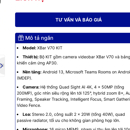
g số kỹ thuật
mục
Thông số kỹ thuật
TƯ VẤN VÀ BÁO GIÁ
Thông tin chung
Mô tả ngắn
MAXHUB XBAR V70 Kit
Model:
XBar V70 KIT
Thiết bị:
Bộ KIT gồm camera videobar XBar V70 và bảng
phần bộ Kit
Videobar XBar V70 + Bảng điều khiển cảm ứng
khiển cảm ứng AP30.
Nền tảng:
Android 13, Microsoft Teams Rooms on Andro
u hành
Android 13
(MDEP).
Microsoft
Microsoft Teams Rooms on Android (MDEP)
Camera:
Hệ thống Quad Sight AI 4K, 4 × 50MP (tổng
200MP), góc nhìn siêu rộng lên tới 125°, hybrid zoom 8×, A
Framing, Speaker Tracking, Intelligent Focus, Smart Gather
ng chính
Microsoft Teams Rooms
Video Fence.
Microsoft Teams Admin Center, Intune, MAXHUB
Loa:
Stereo 2.0, công suất 2 × 20W (tổng 40W), quad
 thiết bị
Cloud
passive radiator, tối ưu cho không gian phòng họp lớn.
Microphone:
16 micro MEMS, phạm vi thu âm lên tới 10m
p phòng họp
Trung và lớn