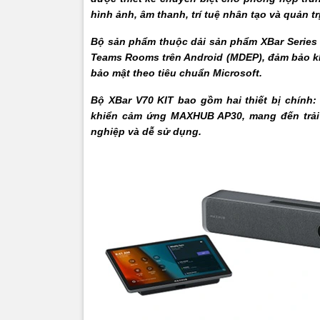
hình ảnh, âm thanh, trí tuệ nhân tạo và quản 
Zoom
Bộ sản phẩm thuộc dải sản phẩm XBar Serie
Định d
Teams Rooms trên Android (MDEP), đảm bảo kh
bảo mật theo tiêu chuẩn Microsoft.
Privacy
Bộ XBar V70 KIT bao gồm hai thiết bị chính
khiển cảm ứng MAXHUB AP30, mang đến trải
Tính n
nghiệp và dễ sử dụng.
Microp
Phạm v
Dải tần
Độ nhạ