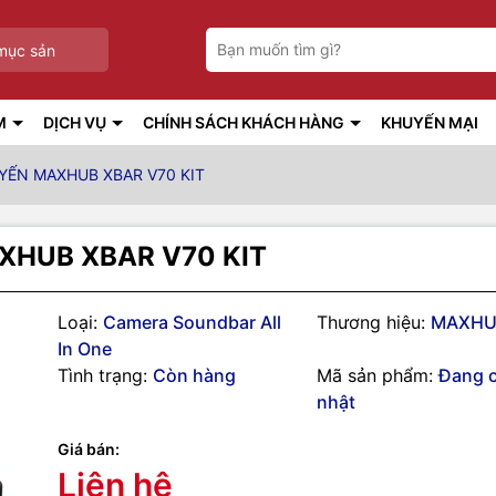
mục sản
M
DỊCH VỤ
CHÍNH SÁCH KHÁCH HÀNG
KHUYẾN MẠI
YẾN MAXHUB XBAR V70 KIT
HUB XBAR V70 KIT
Loại:
Camera Soundbar All
Thương hiệu:
MAXHU
In One
Tình trạng:
Còn hàng
Mã sản phẩm:
Đang 
nhật
Giá bán:
Liên hệ