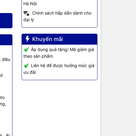
Hà Nội
Chính sách hấp dẫn dành cho
đại lý
Khuyến mãi
Áp dụng quà tặng/ Mã giảm giá
theo sản phẩm.
 điều
 AP30
Liên hệ để được hưởng mức giá
ưu đãi
id
uto
ing,
 Pivot
,, AI