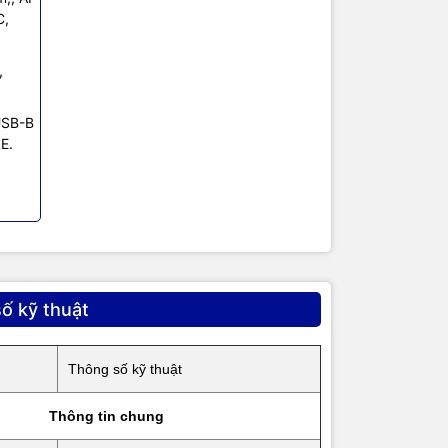
C,
,
USB-B
E.
ố kỹ thuật
Thông số kỹ thuật
Thông tin chung