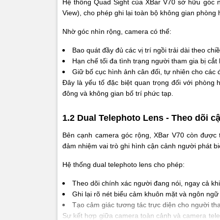
Hệ thống Quad Sight của XBar V70 sở hữu góc nhìn
View), cho phép ghi lại toàn bộ không gian phòng h
HDMI In
Nhờ góc nhìn rộng, camera có thể:
HDMI O
Bao quát đầy đủ các vị trí ngồi trải dài theo ch
Hạn chế tối đa tình trạng người tham gia bị cắt
USB-B 
Giữ bố cục hình ảnh cân đối, tự nhiên cho các 
Đây là yếu tố đặc biệt quan trọng đối với phòng 
USB-A (
đông và không gian bố trí phức tạp.
USB-A (
1.2 Dual Telephoto Lens - Theo dõi c
Audio I
Bên cạnh camera góc rộng, XBar V70 còn được t
đảm nhiệm vai trò ghi hình cận cảnh người phát bi
Audio 
Hệ thống dual telephoto lens cho phép:
RJ45 (I
Theo dõi chính xác người đang nói, ngay cả khi
Ghi lại rõ nét biểu cảm khuôn mặt và ngôn ngữ
RJ45 (M
Tạo cảm giác tương tác trực diện cho người th
Sự kết hợp giữa camera toàn cảnh và camera tele