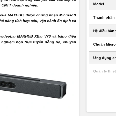
Model
trị CNTT doanh nghiệp.
Hybrid Zoom lên tới 8X
s của MAXHUB, được chứng nhận Microsoft
Thành phần 
ạng video hỗ trợ
H.264, MJPEG, YUY2 (đa dạng độ phân giải)
ả năng tích hợp sâu, vận hành ổn định và
 Shutter
Electric và automatic
Hệ điều hàn
: videobar MAXHUB XBar V70 và bảng điều
Auto Framing, Speaker Tracking, Intelligent Foc
 nghiệm họp trực tuyến đồng bộ, chuyên
ăng AI hình ảnh
Chuẩn Micro
Smart Gathering, Video Fence
Hệ thống âm thanh
Ứng dụng c
hone
16 micro MEMS dạng mảng (beamforming)
Quản lý thiết
i thu âm
Lên tới 10 mét
Phù hợp ph
họp
 micro
20 Hz ~ 16 KHz
y micro
-36 ± 1 dBFS
Cấu hình ca