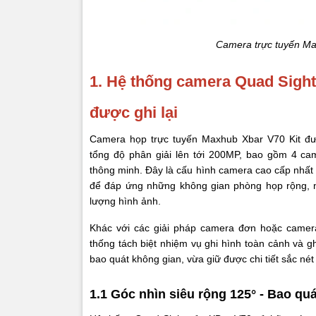
Tần số
Micro 
Camera trực tuyến Ma
Xử lý â
1. Hệ thống camera Quad Sight 
được ghi lại
Chế độ
Camera họp trực tuyến Maxhub Xbar V70 Kit đư
Loa tí
tổng độ phân giải lên tới 200MP, bao gồm 4 c
thông minh. Đây là cấu hình camera cao cấp nhất 
Công s
để đáp ứng những không gian phòng họp rộng, n
lượng hình ảnh.
Cấu trú
Khác với các giải pháp camera đơn hoặc camer
Dải tần
thống tách biệt nhiệm vụ ghi hình toàn cảnh và g
bao quát không gian, vừa giữ được chi tiết sắc né
Áp suấ
1.1 Góc nhìn siêu rộng 125° - Bao qu