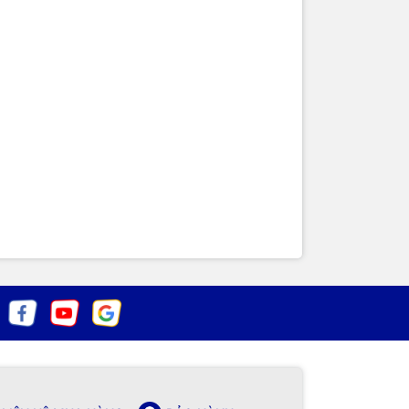
Kết nối và giao tiếp
4K@60Hz
2
4K@60Hz, hỗ trợ CEC
Type-C
BYOD)
Kết nối PC
 1
Firmware update/debug
 1
Firmware update/debug
m (đóng
Kết nối thiết bị âm thanh ngoài
1
Xuất âm thanh ra thiết bị ngoài
t) × 1
Gigabit Ethernet (1000 Mbps)