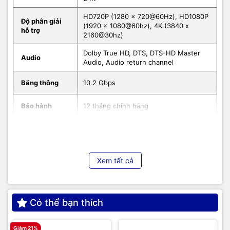
HD720P (1280 x 720@60Hz), HD1080P
Độ phân giải
(1920 x 1080@60hz), 4K (3840 x
hỗ trợ
2160@30hz)
Dolby True HD, DTS, DTS-HD Master
Audio
Audio, Audio return channel
Băng thông
10.2 Gbps
Bảo hành
12 tháng chính hãng
Xem tất cả
Có thể bạn thích
Giảm 21%
G