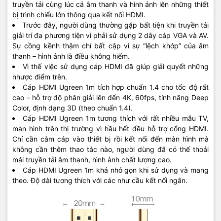
truyền tải cùng lúc cả âm thanh và hình ảnh lên những thiết
bị trình chiếu lớn thông qua kết nối HDMI.
Trước đây, người dùng thường gặp bất tiện khi truyền tải
giải trí đa phương tiện vì phải sử dụng 2 dây cáp VGA và AV.
Sự cồng kềnh thậm chí bất cập vì sự “lệch khớp” của âm
thanh – hình ảnh là điều không hiếm.
Vì thế việc sử dụng cáp HDMI đã giúp giải quyết những
nhược điểm trên.
Cáp HDMI Ugreen 1m tích hợp chuẩn 1.4 cho tốc độ rất
cao – hỗ trợ độ phân giải lên đến 4K, 60fps, tính năng Deep
Color, định dạng 3D (theo chuẩn 1.4).
Cáp HDMI Ugreen 1m tương thích với rất nhiều mẫu TV,
màn hình trên thị trường vì hầu hết đều hỗ trợ cổng HDMI.
Chỉ cần cắm cáp vào thiết bị rồi kết nối đến màn hình mà
không cần thêm thao tác nào, người dùng đã có thể thoải
mái truyền tải âm thanh, hình ảnh chất lượng cao.
Cáp HDMI Ugreen 1m khá nhỏ gọn khi sử dụng và mang
theo. Độ dài tương thích với các như cầu kết nối ngắn.