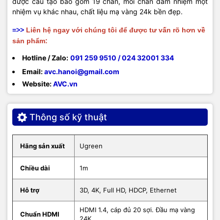
được cấu tạo bao gồm 19 chân, mỗi chân đảm nhiệm một
nhiệm vụ khác nhau, chất liệu mạ vàng 24k bền đẹp.
=>>
Liên hệ ngay với chúng tôi để được tư vấn rõ hơn về
sản phẩm:
Hotline / Zalo:
091 259 9510 / 024 32001 334
Email:
avc.hanoi@gmail.com
Website:
AVC.v
n
Thông số kỹ thuật
Hãng sản xuất
Ugreen
Chiều dài
1m
Hỗ trợ
3D, 4K, Full HD, HDCP, Ethernet
HDMI 1.4, cáp đủ 20 sợi. Đầu mạ vàng
Chuẩn HDMI
24K