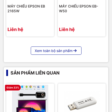
MÁY CHIẾU EPSON EB
MÁY CHIẾU EPSON EB-
2165W
W50
Liên hệ
Liên hệ
Xem toàn bộ sản phẩm
SẢN PHẨM LIÊN QUAN
Giảm 33%
G