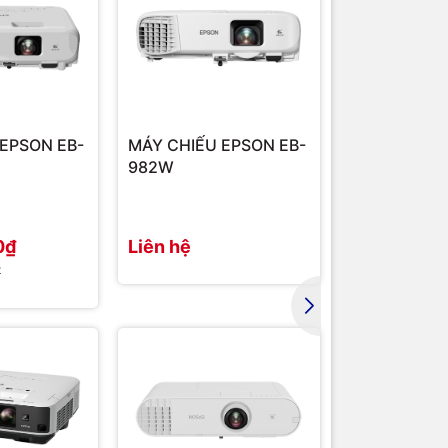
EPSON EB-
MÁY CHIẾU EPSON EB-
MÁY CHIẾU 
982W
FH52
0₫
Liên hệ
35.436.00
₫
37.000.000₫