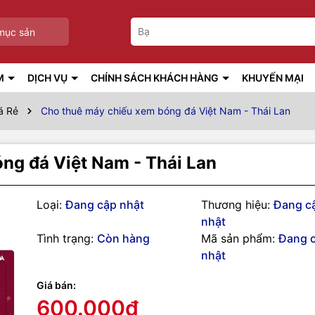
mục sản
M
DỊCH VỤ
CHÍNH SÁCH KHÁCH HÀNG
KHUYẾN MẠI
á Rẻ
Cho thuê máy chiếu xem bóng đá Việt Nam - Thái Lan
ng đá Việt Nam - Thái Lan
Loại:
Đang cập nhật
Thương hiệu:
Đang c
nhật
Tình trạng:
Còn hàng
Mã sản phẩm:
Đang 
nhật
g số kỹ thuật
Giá bán:
600.000₫