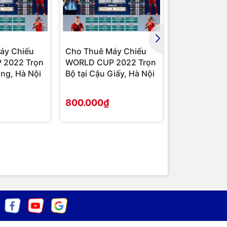
áy Chiếu
Cho Thuê Máy Chiếu
Cho Thuê M
 2022 Trọn
WORLD CUP 2022 Trọn
WORLD CUP 
ông, Hà Nội
Bộ tại Cậu Giấy, Hà Nội
Bộ tại Nam T
Nội
800.000₫
800.000₫