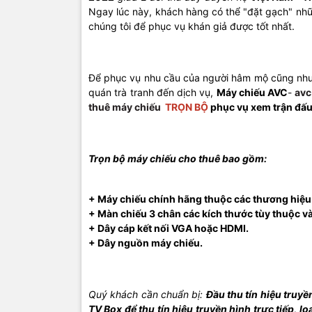
Ngay lúc này, khách hàng có thể "đặt gạch" nh
chúng tôi để phục vụ khán giả được tốt nhất.
Để phục vụ nhu cầu của người hâm mộ cũng như
quán trà tranh đến dịch vụ,
Máy chiếu AVC
-
avc
thuê máy chiếu
TRỌN BỘ
phục vụ xem trận đấu 
Trọn bộ
máy chiếu cho thuê
bao gồm:
+ Máy chiếu chính hãng thuộc các thương hiệu
+ Màn chiếu 3 chân các kích thước tùy thuộc v
+ Dây cáp kết nối VGA hoặc HDMI.
+ Dây nguồn máy chiếu.
Quý khách cần chuẩn bị:
Đầu thu tín hiệu truyề
TV Box để thu tín hiệu truyền hình trực tiếp, l