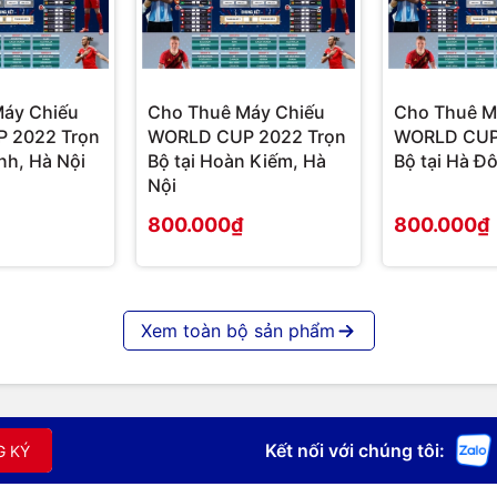
vụ cho thuê máy chiếu phục vụ các nhu cầu
quận Thanh Xuân, quận Hai bà Trưng, quận
áy Chiếu
Cho Thuê Máy Chiếu
Cho Thuê M
êm, quận Hoàn Kiếm, quận Long Biên, quận
 2022 Trọn
WORLD CUP 2022 Trọn
WORLD CUP
ình, Hà Nội
Bộ tại Hoàn Kiếm, Hà
Bộ tại Hà Đ
Nội
800.000₫
800.000₫
 0912 599 510
.
chuyên cung cấp các sản phẩm máy chiếu
Xem toàn bộ sản phẩm
Tùng Mậu, Hà Nội.
Kết nối với chúng tôi:
G KÝ