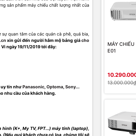
ững sản phẩm máy chiếu chất lượng nhất của
 sự quan tâm của các quán cà phê, quá bia,
.cn
xin gửi đến người hâm mộ bảng giá
cho
MÁY CHIẾU 
Vi ngày 19/11/2019 tới đây:
E01
10.290.00
13.000.000
 uy tín như
Panasonic
,
Optoma
,
Sony
...
ào nhu cầu của khách hàng.
n hình (K+, My TV, FPT...) máy tính (laptop),
oa. (Nếu quý khách chưa có loa, chúng tôi sẽ