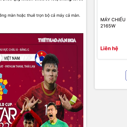
riêng màn hoặc thuê trọn bộ cả máy cả màn.
MÁY CHIẾU
2165W
Liên hệ