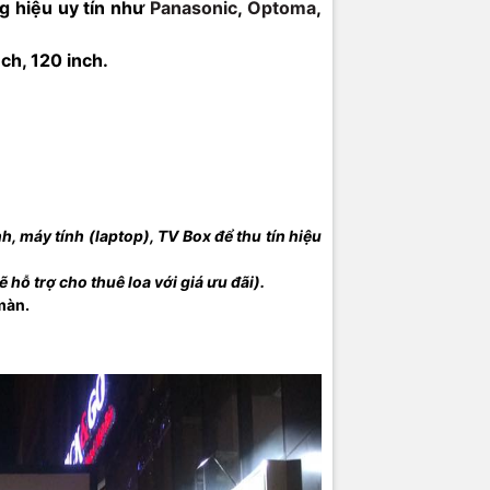
g hiệu uy tín như
Panasonic
,
Optoma
,
ch, 120 inch.
nh, máy tính (laptop), TV Box để thu tín hiệu
 hỗ trợ cho thuê loa với giá ưu đãi).
màn.