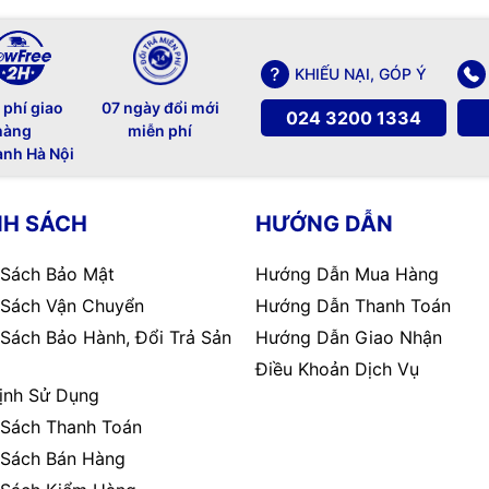
KHIẾU NẠI, GÓP Ý
n chiếu
. Nếu quý khách chỉ thuê máy chiếu,
 phí giao
07 ngày đổi mới
024 3200 1334
ấn.
hàng
miễn phí
o điện kiện thuê thực tế của quý khách, nhân
ành Hà Nội
.
 thành Hà Nội như Long Biên, Gia Lâm, các
tiếp để có giá tốt nhất.
NH SÁCH
HƯỚNG DẪN
 ưu đãi.
 kiện
. Nếu quý khách không lấy màn chiếu,
 Sách Bảo Mật
Hướng Dẫn Mua Hàng
hu cầu lấy hóa đơn GTGT, quý khách hãy liên
 Sách Vận Chuyển
Hướng Dẫn Thanh Toán
 Sách Bảo Hành, Đổi Trả Sản
Hướng Dẫn Giao Nhận
n máy chiếu, dây kết nối HDMI hoặc VGA kết
Điều Khoản Dịch Vụ
ịnh Sử Dụng
 Sách Thanh Toán
 chiếu tốt nhất tại
 Sách Bán Hàng