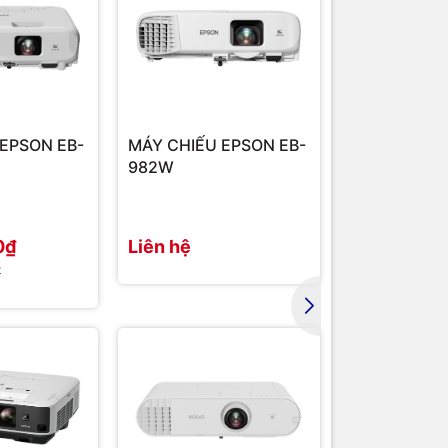
EPSON EB-
MÁY CHIẾU EPSON EB-
MÁY CHIẾU 
982W
FH52
0₫
Liên hệ
35.436.00
₫
37.000.000₫