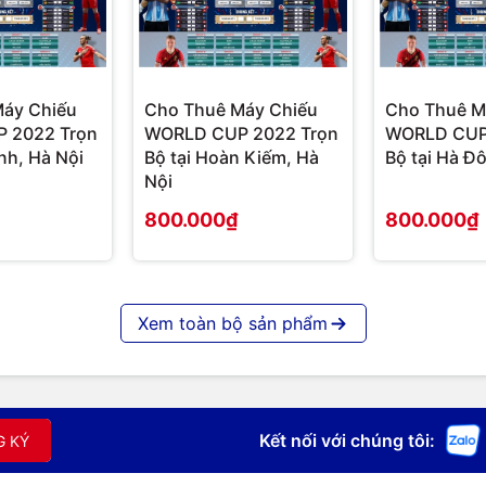
u từ máy chiếu của avc.vn
áy Chiếu
Cho Thuê Máy Chiếu
Cho Thuê M
á cho thuê máy chiếu
 2022 Trọn
WORLD CUP 2022 Trọn
WORLD CUP
ình, Hà Nội
Bộ tại Hoàn Kiếm, Hà
Bộ tại Hà Đ
em bóng đá
:
Nội
800.000₫
800.000₫
Giá thuê
600.000
nsi Lumens, màn chiếu ba chân 100 inch
đồng
Xem toàn bộ sản phẩm
nsi Lumens, màn chiếu ba chân 100/120
800.000
đồng
h ảnh đẹp, độ phân giải cao, màn chiếu
1.000.000
Kết nối với chúng tôi:
G KÝ
đồng