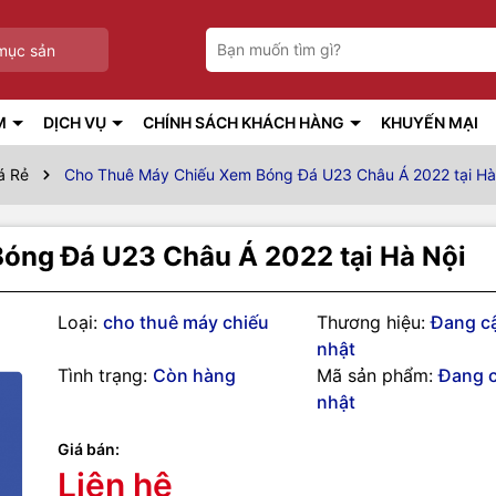
mục sản
M
DỊCH VỤ
CHÍNH SÁCH KHÁCH HÀNG
KHUYẾN MẠI
á Rẻ
Cho Thuê Máy Chiếu Xem Bóng Đá U23 Châu Á 2022 tại Hà
óng Đá U23 Châu Á 2022 tại Hà Nội
Loại:
cho thuê máy chiếu
Thương hiệu:
Đang c
nhật
Tình trạng:
Còn hàng
Mã sản phẩm:
Đang 
nhật
Giá bán:
g số kỹ thuật
Liên hệ