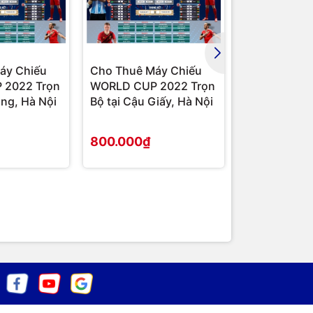
áy Chiếu
Cho Thuê Máy Chiếu
Cho Thuê M
 2022 Trọn
WORLD CUP 2022 Trọn
WORLD CUP 
ông, Hà Nội
Bộ tại Cậu Giấy, Hà Nội
Bộ tại Nam T
Nội
800.000₫
800.000₫