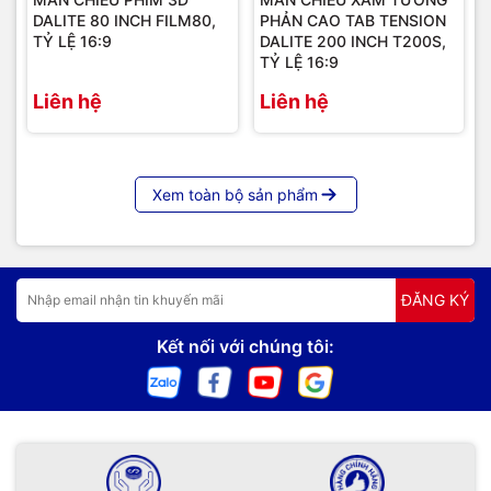
DALITE 80 INCH FILM80,
PHẢN CAO TAB TENSION
TỶ LỆ 16:9
DALITE 200 INCH T200S,
TỶ LỆ 16:9
Liên hệ
Liên hệ
Khung nhôm của màn chiếu khung Fixed Frame
Xem toàn bộ sản phẩm
Hình ảnh lắp đặt thực tế sản phẩm
ĐĂNG KÝ
Kết nối với chúng tôi: