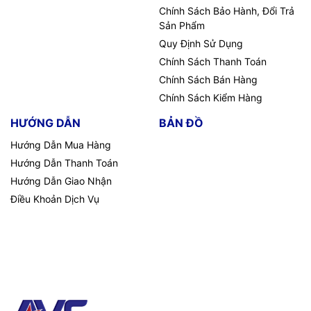
Hình ảnh thực tế màn chiếu Màn chiếu khung Fixed Frame
Chính Sách Bảo Hành, Đổi Trả
cho máy chiếu gần và siêu gần
Sản Phẩm
Quy Định Sử Dụng
Chính Sách Thanh Toán
Chính Sách Bán Hàng
Chính Sách Kiểm Hàng
HƯỚNG DẪN
BẢN ĐỒ
Hướng Dẫn Mua Hàng
Hướng Dẫn Thanh Toán
Hướng Dẫn Giao Nhận
Điều Khoản Dịch Vụ
Hình ảnh thực tế màn chiếu Màn chiếu khung Fixed Frame
cho máy chiếu gần và siêu gần