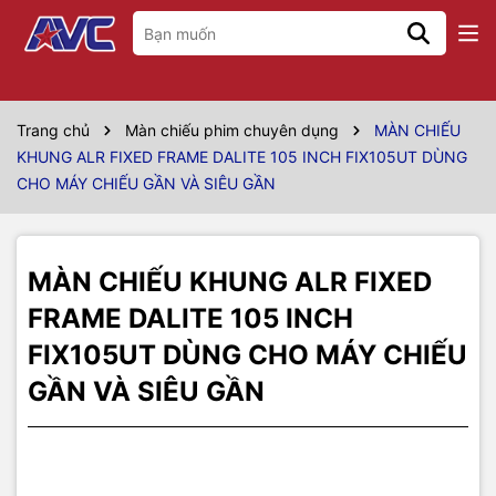
Thông số kỹ thuật
Model
FIX105UT
Trang chủ
Màn chiếu phim chuyên dụng
MÀN CHIẾU
KHUNG ALR FIXED FRAME DALITE 105 INCH FIX105UT DÙNG
Hãng sản xuất
Dalite
CHO MÁY CHIẾU GẦN VÀ SIÊU GẦN
Kích thước
2m35 x 1m32
Vùng chiếu
92" x 52"
MÀN CHIẾU KHUNG ALR FIXED
Đường chéo tương
FRAME DALITE 105 INCH
105 inch
đương
FIX105UT DÙNG CHO MÁY CHIẾU
Màn chiếu khung Fixed Frame
GẦN VÀ SIÊU GẦN
Kiểu màn chiếu
dùng cho máy chiếu gần và siêu
gần
Tỷ lệ màn chiếu
16:9