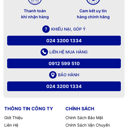
Thanh toán
Cam kết uy tín
khi nhận hàng
hàng chính hãng
Hình ảnh thực tế màn chiếu Màn chiếu khung Fixed Frame
KHIẾU NẠI, GÓP Ý
cho máy chiếu gần và siêu gần
024 3200 1334
LIÊN HỆ MUA HÀNG
0912 599 510
BẢO HÀNH
024 3200 1334
THÔNG TIN CÔNG TY
CHÍNH SÁCH
Giới Thiệu
Chính Sách Bảo Mật
Liên Hệ
Chính Sách Vận Chuyển