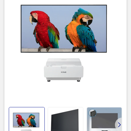
Chất liệu vải màn
Ultra Pet Crystal Fabric
Góc nhìn
160o
Khung màn
Khung làm bằng hợp kim nhôm
Xuất xứ
Trung Quốc
Bảo hành
12 tháng