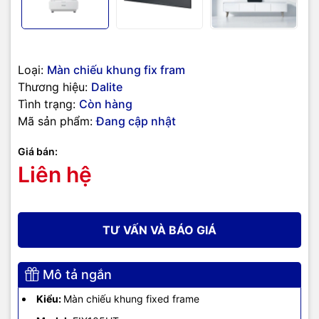
Loại:
Màn chiếu khung fix fram
Thương hiệu:
Dalite
Tình trạng:
Còn hàng
Mã sản phẩm:
Đang cập nhật
Giá bán:
Liên hệ
TƯ VẤN VÀ BÁO GIÁ
Mô tả ngắn
Kiểu:
Màn chiếu khung fixed frame