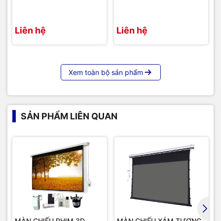
cạnh đó, vải màn màu đen phía sau còn giúp hạn chế ánh
sáng từ máy chiếu chiếu lên, đảm bảo hình ảnh hiển thị sắc
nét và chất lượng cao.
Liên hệ
Liên hệ
Với việc sử dụng hợp kim nhôm cho khung màn, không chỉ
giúp sản phẩm trở nên nhẹ nhàng và dễ dàng di chuyển, mà
còn cho phép gấp gọn và cất trữ một cách tiện lợi sau khi sử
dụng, tối ưu hóa không gian lưu trữ. Tóm lại, màn hình này
Xem toàn bộ sản phẩm
không chỉ là một phụ kiện hữu ích mà còn là một phần không
thể thiếu trong các không gian trình chiếu và giải trí.
=>
Màn chiếu cố định chính hãng, giá rẻ, bảo hành 1 đổi 1
SẢN PHẨM LIÊN QUAN
MÀN CHIẾU PHIM 3D
MÀN CHIẾU XÁM TƯƠNG