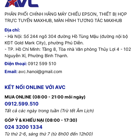
PHÂN PHỐI CHÍNH HÃNG MÁY CHIẾU EPSON, THIẾT BỊ HỌP
TRỰC TUYẾN MAXHUB, MÀN HÌNH TƯƠNG TÁC MAXHUB
Địa chỉ:
- Hà Nội: Số 244 ngõ 304 đường Hồ Tùng Mậu (đường nội bộ
KĐT Gold Mark City), phường Phú Diễn.
- TP. Hồ Chí Minh: Tầng 8, Tòa nhà Văn phòng Thủy Lợi 4 - 102
Nguyễn Xí, Phường Bình Thạnh.
Điện thoại:
0912 599 510
Email:
avc.hanoi@gmail.com
KẾT NỐI ONLINE VỚI AVC
=>>
Liên hệ ngay với chúng tôi để được tư vấn rõ hơn về
MUA ONLINE (08:00 - 21:00 mỗi ngày)
sản phẩm:
0912.599.510
Tất cả các ngày trong tuần (Trừ tết Âm Lịch)
Hotline / Zalo:
091 259 9510 / 024 32001 334
Email:
avc.hanoi@gmail.com
GÓP Ý & KHIẾU NẠI (08:00 - 17:30)
024 3200 1334
Website:
AVC.vn
Từ thứ 2-6, sáng thứ 7 (từ 8h00 đến 12h00)