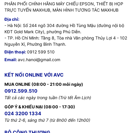
PHÂN PHỐI CHÍNH HÃNG MÁY CHIẾU EPSON, THIẾT BỊ HỌP
TRỰC TUYẾN MAXHUB, MÀN HÌNH TƯƠNG TÁC MAXHUB
Địa chỉ:
- Hà Nội: Số 244 ngõ 304 đường Hồ Tùng Mậu (đường nội bộ
KĐT Gold Mark City), phường Phú Diễn.
- TP. Hồ Chí Minh: Tầng 8, Tòa nhà Văn phòng Thủy Lợi 4 - 102
Nguyễn Xí, Phường Bình Thạnh.
Điện thoại:
0912 599 510
Email:
avc.hanoi@gmail.com
KẾT NỐI ONLINE VỚI AVC
MUA ONLINE (08:00 - 21:00 mỗi ngày)
0912.599.510
Tất cả các ngày trong tuần (Trừ tết Âm Lịch)
GÓP Ý & KHIẾU NẠI (08:00 - 17:30)
024 3200 1334
Từ thứ 2-6, sáng thứ 7 (từ 8h00 đến 12h00)
BỘ CÔNG THƯƠNG