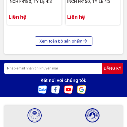
INCH FR180, TỶ LỆ 4:3
INCH FR150, TỶ LỆ 4:3
Liên hệ
Liên hệ
Xem toàn bộ sản phẩm
ĐĂNG KÝ
Kết nối với chúng tôi:
Màn chiếu khung trước sau Dalite tỷ lệ 4:3 sử dụng trong
thực tế
=>>
Liên hệ ngay với chúng tôi để được tư vấn rõ hơn về
sản phẩm:
Hotline / Zalo:
091 259 9510 / 024 32001 334
Email:
avc.hanoi@gmail.com