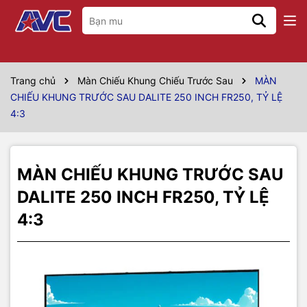
Thông số kỹ thuật
Model
FR250
Trang chủ
Màn Chiếu Khung Chiếu Trước Sau
MÀN
CHIẾU KHUNG TRƯỚC SAU DALITE 250 INCH FR250, TỶ LỆ
Hãng sản xuất
Dalite
4:3
Kích thước
5m08 x 3m81
Vùng chiếu
200" x 150"
MÀN CHIẾU KHUNG TRƯỚC SAU
Đường chéo tương
DALITE 250 INCH FR250, TỶ LỆ
250 inch
đương
4:3
Kiểu màn chiếu
Màn chiếu khung trước sau
Tỷ lệ màn chiếu
4:3
Vải màn trắng (chiếu trước), vải
Chất liệu vải màn
màn màu xám (chiếu sau)