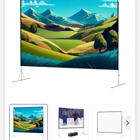
Vải màn màu xám (chiếu sau) Gain:
0.8
Gain
Vải màn trắng (chiếu trước) Gain:
1.0
Khung màn
Khung làm bằng hợp kim nhôm
Quy cách đóng gói
Vali
Kích thước đóng hộp
1m35 x 0.5m x 0.5m
Xuất xứ
Trung Quốc
Bảo hành
12 tháng