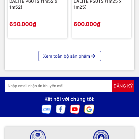
DALITE P60TS (1m52 x
DALITE P50TS (1m25 x
1m52)
1m25)
650.000₫
600.000₫
Xem toàn bộ sản phẩm
ĐĂNG KÝ
Kết nối với chúng tôi: