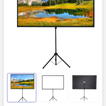
Tỷ lệ khung hình
16:09
Matte White D cao cấp – chống
Chất liệu vải màn
nhăn, dễ vệ sinh
Góc nhìn
160 độ
Hợp kim nhôm chắc chắn, điều chỉnh
Khung và chân đỡ
được độ cao
Dễ gấp gọn, di chuyển linh hoạt, viền
Tính năng nổi bật
đen chống phản sáng
Công nghệ
USA
Xuất xứ
Trung Quốc
Bảo hành
12 tháng