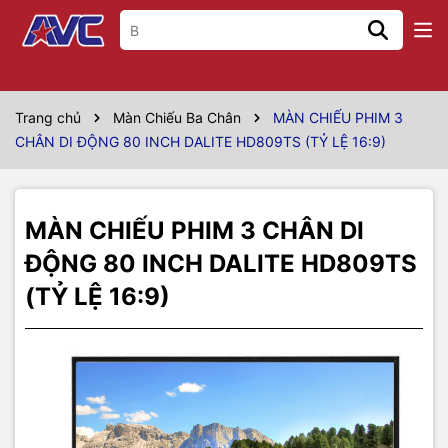
Thông số kỹ thuật
Hãng sản xuất
DALITE
Trang chủ
Màn Chiếu Ba Chân
MÀN CHIẾU PHIM 3
CHÂN DI ĐỘNG 80 INCH DALITE HD809TS (TỶ LỆ 16:9)
Model
HD809TS
Màn chiếu phim di động, 3 chân, vải
Kiểu màn chiếu
màn tách rời
MÀN CHIẾU PHIM 3 CHÂN DI
Kích thước vùng
ĐỘNG 80 INCH DALITE HD809TS
1.77m x 0.99m
chiếu (m)
(TỶ LỆ 16:9)
Kích thước vùng
70" x 39"
chiếu (inch)
Đường chéo
80 inch
tương đương