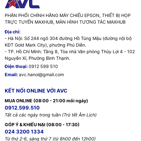
PHÂN PHỐI CHÍNH HÃNG MÁY CHIẾU EPSON, THIẾT BỊ HỌP
TRỰC TUYẾN MAXHUB, MÀN HÌNH TƯƠNG TÁC MAXHUB
Địa chỉ:
- Hà Nội: Số 244 ngõ 304 đường Hồ Tùng Mậu (đường nội bộ
KĐT Gold Mark City), phường Phú Diễn.
- TP. Hồ Chí Minh: Tầng 8, Tòa nhà Văn phòng Thủy Lợi 4 - 102
Nguyễn Xí, Phường Bình Thạnh.
Điện thoại:
0912 599 510
Email:
avc.hanoi@gmail.com
KẾT NỐI ONLINE VỚI AVC
MUA ONLINE (08:00 - 21:00 mỗi ngày)
0912.599.510
Tất cả các ngày trong tuần (Trừ tết Âm Lịch)
GÓP Ý & KHIẾU NẠI (08:00 - 17:30)
024 3200 1334
Từ thứ 2-6, sáng thứ 7 (từ 8h00 đến 12h00)