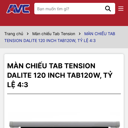
Thông số kỹ thuật
Model
TAB120W
Trang chủ
Màn chiếu Tab Tension
MÀN CHIẾU TAB
TENSION DALITE 120 INCH TAB120W, TỶ LỆ 4:3
Hãng sản xuất
Dalite
Kích thước
2m44 x 1m83
MÀN CHIẾU TAB TENSION
Vùng chiếu
96" x 72"
DALITE 120 INCH TAB120W, TỶ
Đường chéo tương
120 inch
LỆ 4:3
đương
Kiểu màn chiếu
Màn chiếu phim Tab Tension
Tỷ lệ màn chiếu
4:3
Chất liệu vải màn
Fiberglass White