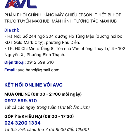
PHÂN PHỐI CHÍNH HÃNG MÁY CHIẾU EPSON, THIẾT BỊ HỌP
TRỰC TUYẾN MAXHUB, MÀN HÌNH TƯƠNG TÁC MAXHUB
Địa chỉ:
- Hà Nội: Số 244 ngõ 304 đường Hồ Tùng Mậu (đường nội bộ
KĐT Gold Mark City), phường Phú Diễn.
- TP. Hồ Chí Minh: Tầng 8, Tòa nhà Văn phòng Thủy Lợi 4 - 102
Nguyễn Xí, Phường Bình Thạnh.
Điện thoại:
0912 599 510
Email:
avc.hanoi@gmail.com
KẾT NỐI ONLINE VỚI AVC
MUA ONLINE (08:00 - 21:00 mỗi ngày)
0912.599.510
Tất cả các ngày trong tuần (Trừ tết Âm Lịch)
GÓP Ý & KHIẾU NẠI (08:00 - 17:30)
024 3200 1334
Từ thứ 2-6, sáng thứ 7 (từ 8h00 đến 12h00)