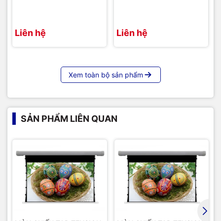
Liên hệ
Liên hệ
Xem toàn bộ sản phẩm
Hình ảnh thực tế sau khi lắp đặt hoàn thiện màn chiếu Tab
Tension Dalite tỷ lệ 4:3
=>>
Liên hệ ngay với chúng tôi để được tư vấn rõ hơn về
SẢN PHẨM LIÊN QUAN
sản phẩm:
Hotline / Zalo:
091 259 9510 / 024 32001 334
Email:
avc.hanoi@gmail.com
Website:
AVC.vn