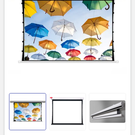
Độ dày vải màn
0.42mm
1.3 giúp tăng độ tương phản hình
Gain
ảnh lên tối đa
Góc nhìn
180o
Điều khiển Wireless, Trigger 12V,
Loại điều khiển
Smart,...
Động cơ motor thiết kế kiểu turbo
Động cơ
trục, tuổi thọ đến 10 năm, giúp
giảm tiếng ồn một cách tuyệt đối
Xuất xứ
Trung Quốc
Bảo hành
12 tháng