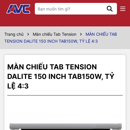
Thông số kỹ thuật
Model
TAB150W
Trang chủ
Màn chiếu Tab Tension
MÀN CHIẾU TAB
TENSION DALITE 150 INCH TAB150W, TỶ LỆ 4:3
Hãng sản xuất
Dalite
Kích thước
3m05 x 2m29
MÀN CHIẾU TAB TENSION
Vùng chiếu
120" x 90"
DALITE 150 INCH TAB150W, TỶ
Đường chéo tương
150 inch
LỆ 4:3
đương
Kiểu màn chiếu
Màn chiếu phim Tab Tension
Tỷ lệ màn chiếu
4:3
Chất liệu vải màn
Fiberglass White