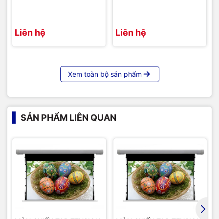
Liên hệ
Liên hệ
Xem toàn bộ sản phẩm
Hình ảnh thực tế sau khi lắp đặt hoàn thiện màn chiếu Tab
Tension Dalite tỷ lệ 4:3
SẢN PHẨM LIÊN QUAN
=>>
Liên hệ ngay với chúng tôi để được tư vấn rõ hơn về
sản phẩm:
Hotline / Zalo:
091 259 9510 / 024 32001 334
Email:
avc.hanoi@gmail.com
Website:
AVC.vn