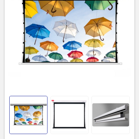
Độ dày vải màn
0.42mm
1.3 giúp tăng độ tương phản hình
Gain
ảnh lên tối đa
Góc nhìn
180o
Điều khiển Wireless, Trigger 12V,
Loại điều khiển
Smart,...
Động cơ motor thiết kế kiểu turbo
Động cơ
trục, tuổi thọ đến 10 năm, giúp
giảm tiếng ồn một cách tuyệt đối
Xuất xứ
Trung Quốc
Bảo hành
12 tháng