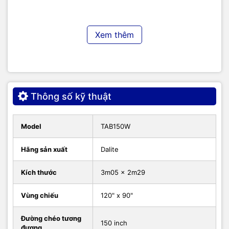
Tension Dalite
Màn chiếu tab tension Dalite tỷ lệ 4:3 được thiết kế với tỷ lệ
Xem thêm
4:3 là tỷ lệ phổ biến của các nội dung văn bản, hình ảnh. Vì
vậy, sản phẩm thích hợp sử dụng kết hợp với màn chiếu
chuyên nghiệp dùng cho doanh nghiệp, trường học trình
chiếu file văn bản, thuyết trình có thể thể hiện nhiều nhất nội
dung.
Thông số kỹ thuật
Model
TAB150W
Hãng sản xuất
Dalite
Kích thước
3m05 x 2m29
Vùng chiếu
120" x 90"
Cận cảnh dây căng hai bên mép màn chiếu Tab Tension
Dalite
Đường chéo tương
150 inch
đương