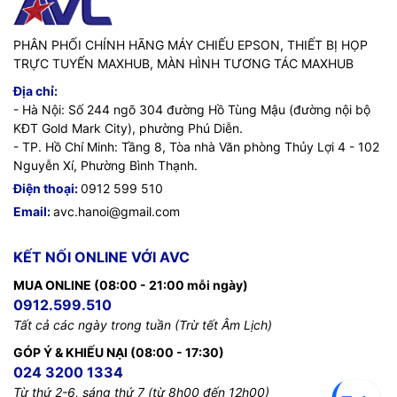
PHÂN PHỐI CHÍNH HÃNG MÁY CHIẾU EPSON, THIẾT BỊ HỌP
TRỰC TUYẾN MAXHUB, MÀN HÌNH TƯƠNG TÁC MAXHUB
Địa chỉ:
- Hà Nội: Số 244 ngõ 304 đường Hồ Tùng Mậu (đường nội bộ
KĐT Gold Mark City), phường Phú Diễn.
- TP. Hồ Chí Minh: Tầng 8, Tòa nhà Văn phòng Thủy Lợi 4 - 102
Nguyễn Xí, Phường Bình Thạnh.
Điện thoại:
0912 599 510
Email:
avc.hanoi@gmail.com
KẾT NỐI ONLINE VỚI AVC
MUA ONLINE (08:00 - 21:00 mỗi ngày)
0912.599.510
Tất cả các ngày trong tuần (Trừ tết Âm Lịch)
GÓP Ý & KHIẾU NẠI (08:00 - 17:30)
024 3200 1334
Từ thứ 2-6, sáng thứ 7 (từ 8h00 đến 12h00)