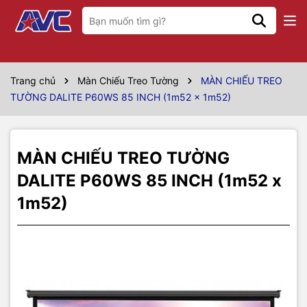
Thông số kỹ thuật
Model
P60WS
Trang chủ
Màn Chiếu Treo Tường
MÀN CHIẾU TREO
TƯỜNG DALITE P60WS 85 INCH (1m52 x 1m52)
Hãng sản xuất
Dalite
Vùng chiếu
60” x 60”
MÀN CHIẾU TREO TƯỜNG
Đường chéo tương
85 inch
DALITE P60WS 85 INCH (1m52 x
đương
1m52)
Kiểu dáng
Treo tường
Tỷ lệ màn chiếu
1:1
Kích thước
1m52 x 1m52
Xuất xứ
Trung Quốc