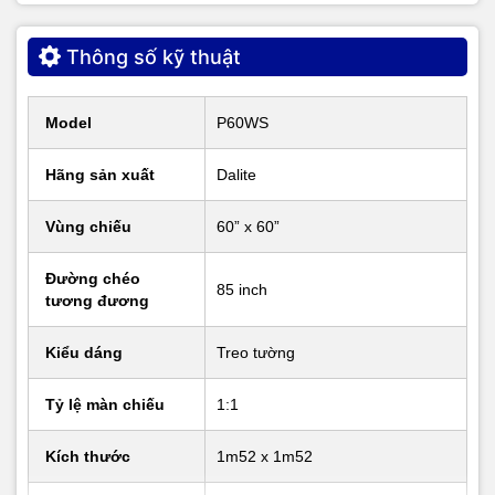
Thông số kỹ thuật
Hộp màn chiếu thiết kế hình lục lăng chắc chắn
Model
P60WS
Chất liệu hình ảnh đẹp mắt trên khung
Hãng sản xuất
Dalite
hình rộng
Vùng chiếu
60” x 60”
Màn chiếu treo tường Dalite P60WS được thiết kế với góc nhìn
(+/-) 55 độ, độ gain đạt 1,3 (độ gain có giá trị càng cao thì hình
Đường chéo
ảnh được trình chiếu hiển thị càng sắc nét). So với bức tường
85 inch
tương đương
được sơn phủ thông thường thì màn chiếu treo tường Dalite
P60WS với độ gain 1,3 sẽ sáng hơn gấp 2 - 3 lần. Khi không
Kiểu dáng
Treo tường
sử dụng, màn chiếu có thể được cuộn lại gọn gàng, tiết kiệm
diện tích.
Tỷ lệ màn chiếu
1:1
Kích thước
1m52 x 1m52