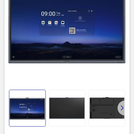
Ống kính: 48MP + 8MP
Zoom quang học: 3X
Camera kép
Tính năng: Auto framing, Speaker
checking
Hồng ngoại IR
Công nghệ cảm
Điểm chạm: Tối đa 20 điểm
ứng
Khoảng cách: +- 1mm
Không thị sai, Chống chói 3mm, Kháng
Kính
khuẩn
8 micro chùm tia, khoảng cách bắt âm
Micro
12m
Loa
2.2 channel, 2 loa 10W, 1 loa 20W