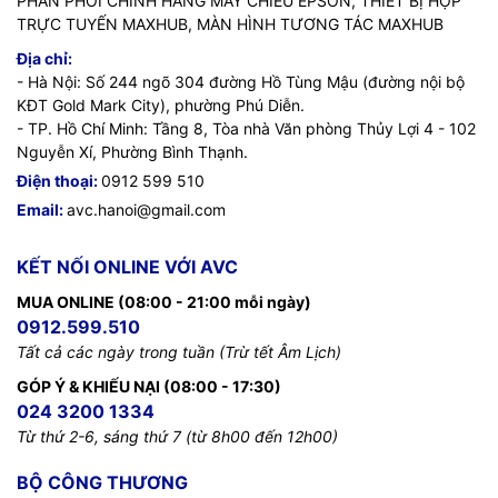
PHÂN PHỐI CHÍNH HÃNG MÁY CHIẾU EPSON, THIẾT BỊ HỌP
TRỰC TUYẾN MAXHUB, MÀN HÌNH TƯƠNG TÁC MAXHUB
Địa chỉ:
- Hà Nội: Số 244 ngõ 304 đường Hồ Tùng Mậu (đường nội bộ
KĐT Gold Mark City), phường Phú Diễn.
- TP. Hồ Chí Minh: Tầng 8, Tòa nhà Văn phòng Thủy Lợi 4 - 102
Nguyễn Xí, Phường Bình Thạnh.
Điện thoại:
0912 599 510
Email:
avc.hanoi@gmail.com
KẾT NỐI ONLINE VỚI AVC
MUA ONLINE (08:00 - 21:00 mỗi ngày)
0912.599.510
Tất cả các ngày trong tuần (Trừ tết Âm Lịch)
GÓP Ý & KHIẾU NẠI (08:00 - 17:30)
024 3200 1334
Từ thứ 2-6, sáng thứ 7 (từ 8h00 đến 12h00)
BỘ CÔNG THƯƠNG