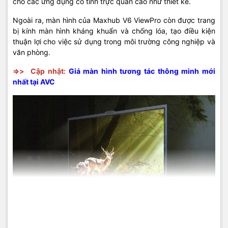
cho các ứng dụng có tính trực quan cao như thiết kế.
Ngoài ra, màn hình của Maxhub V6 ViewPro còn được trang
bị kính màn hình kháng khuẩn và chống lóa, tạo điều kiện
thuận lợi cho việc sử dụng trong môi trường công nghiệp và
văn phòng.
=>>
Cập nhật:
Giá màn hình tương tác thông minh mới
nhất tại AVC
Màn hình tương tác Maxhub V6 ViewPro V8630 cho hình
ảnh 4K cực kỳ sống động