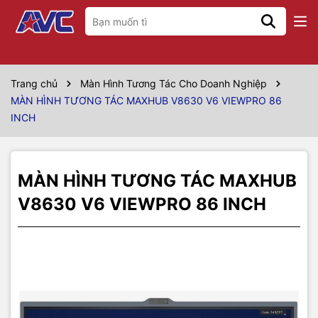
Thông số kỹ thuật
Kích thước: 86 inch đường chéo
Trang chủ
Màn Hình Tương Tác Cho Doanh Nghiệp
MÀN HÌNH TƯƠNG TÁC MAXHUB V8630 V6 VIEWPRO 86
Tỷ lệ: 16:9
INCH
Độ phân giải: 3840 x 2160
Thời gian phản hồi: 8 ms
MÀN HÌNH TƯƠNG TÁC MAXHUB
Màn hình
Tốc độ làm tươi: 60Hz
V8630 V6 VIEWPRO 86 INCH
Độ tương phản: 4000:1
Thời gian hoạt động: 16/7
Độ sáng: 350 cd/m2