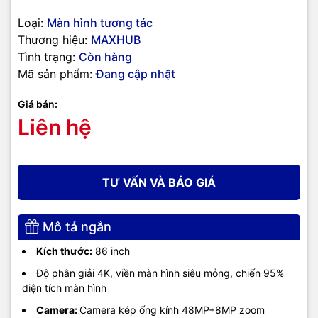
HDMI In x 1, USB 2.0 x 1, USB 3.0x1,
Loại:
Màn hình tương tác
Kết nối
TOUCH 2.0 × 1, Audio out x 1, RS 232
Thương hiệu:
MAXHUB
× 1
Tình trạng:
Còn hàng
Hỗ trợ hệ điều
Windows XP, 7, 8, 8.1, 10, Android,
Mã sản phẩm:
Đang cập nhật
hành
Linux, Mac OS X, Chrome OS
Giá bán:
Bảo hành
24 tháng chính hãng
Liên hệ
TƯ VẤN VÀ BÁO GIÁ
Mô tả ngắn
Kích thước:
86 inch
Độ phân giải 4K, viền màn hình siêu mỏng, chiến 95%
diện tích màn hình
Camera:
Camera kép ống kính 48MP+8MP zoom