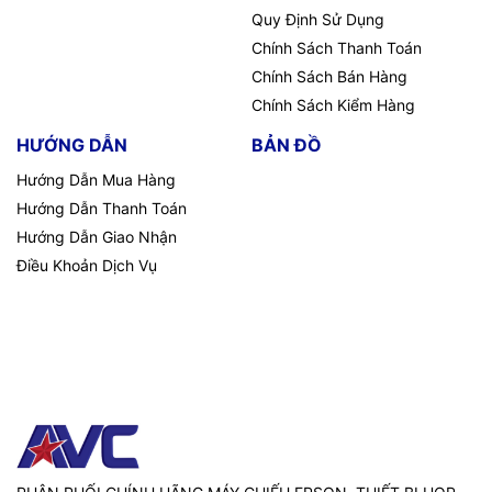
nghiệm họp hiện đại và tiện lợi. Với tính năng bảo mật, hình
Quy Định Sử Dụng
ảnh và âm thanh xuất sắc, và khả năng chia sẻ đa dạng, sản
Chính Sách Thanh Toán
phẩm là lựa chọn tốt cho các tổ chức yêu cầu cuộc họp và
làm việc nhóm chất lượng cao.
Chính Sách Bán Hàng
Chính Sách Kiểm Hàng
=>>
Liên hệ ngay với chúng tôi để được tư vấn rõ hơn về
sản phẩm:
HƯỚNG DẪN
BẢN ĐỒ
Hotline / Zalo:
091 259 9510 / 024 32001 334
Hướng Dẫn Mua Hàng
Email:
avc.hanoi@gmail.com
Hướng Dẫn Thanh Toán
Website:
AVC.vn
Hướng Dẫn Giao Nhận
Điều Khoản Dịch Vụ