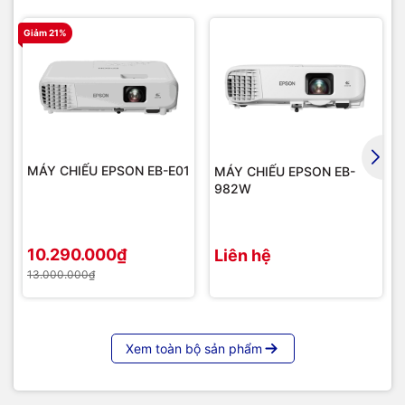
Giảm 21%
G
MÁY CHIẾU EPSON EB-E01
MÁY CHIẾU EPSON EB-
982W
10.290.000₫
Liên hệ
13.000.000₫
Xem toàn bộ sản phẩm