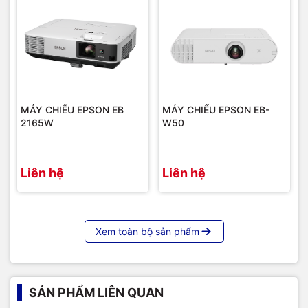
Chia đôi màn hình
Chức năng khác
Cài đặt bảo vệ
Mật khẩu bảo vệ
Khóa Kensington
Tiêu hao năng
208W
lượng
MÁY CHIẾU EPSON EB
MÁY CHIẾU EPSON EB-
Độ ồn
30dB
2165W
W50
Kích thước
292‎ x 213 x 44mm
Liên hệ
Liên hệ
Trọng lượng
1.83kg
Xuất xứ
Philippines
Xem toàn bộ sản phẩm
SẢN PHẨM LIÊN QUAN