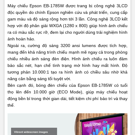
Máy chiếu Epson EB-1785W được trang bị công nghệ 3LCD
độc quyền do chính Epson nghiên cứu và phát triển, cung cấp
gam màu và độ sáng rộng hơn tới 3 lần. Công nghệ 3LCD kết
hợp với độ phân giải WXGA (1280 x 800) giúp hình ảnh chiếu
ra có màu sắc rực rỡ, đem lại cho người dùng trải nghiệm hình
ảnh hoàn hảo.
Ngoài ra, cường độ sáng 3200 ansi lumens được tích hợp,
mang đến khả năng trình chiếu mạnh mẽ ngay cả trong phòng
chiếu nhiều ánh sáng đèn điện. Hình ảnh chiếu ra luôn đảm
bảo sắc nét, hạn chế tình trạng mờ hình hay mất hình. Độ
tương phản 10.000:1 tạo ra hình ảnh có chiều sâu nhờ khả
năng cân bằng sáng tối tuyệt vời.
Bên cạnh đó, bóng đèn chiếu của Epson EB-1785W có tuổi
thọ lên đến 10.000 giờ (ECO Mode), giúp máy chiếu hoạt
động bền bỉ trong thời gian dài, tiết kiệm chi phí bảo trì và thay
thế.