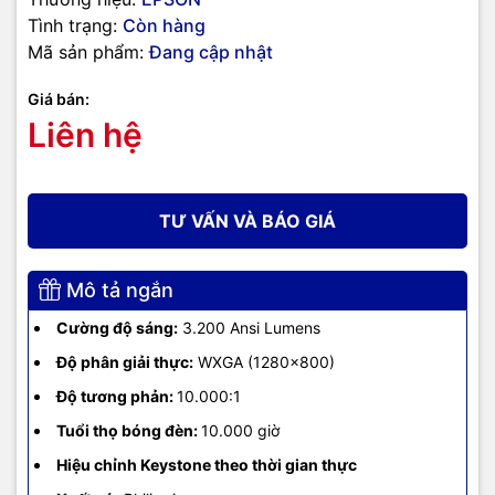
Hiệu chỉnh Keystone theo thời gian
Tình trạng:
Còn hàng
thực
Mã sản phẩm:
Đang cập nhật
Chia đôi màn hình
Chức năng khác
Cài đặt bảo vệ
Giá bán:
Mật khẩu bảo vệ
Liên hệ
Khóa Kensington
Tiêu hao năng
208W
lượng
TƯ VẤN VÀ BÁO GIÁ
Độ ồn
30dB
Mô tả ngắn
Kích thước
292‎ x 213 x 44mm
Cường độ sáng:
3.200 Ansi Lumens
Trọng lượng
1.83kg
Độ phân giải thực:
WXGA (1280x800)
Độ tương phản:
10.000:1
Xuất xứ
Philippines
Tuổi thọ bóng đèn:
10.000 giờ
Hiệu chỉnh Keystone theo thời gian thực