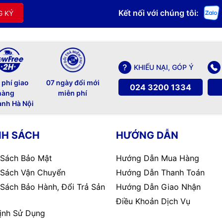
Kết nối với chúng tôi:
G KÝ
KHIẾU NẠI, GÓP Ý
 phí giao
07 ngày đổi mới
024 3200 1334
hàng
miễn phí
trình chiếu không dây thông minh
ành Hà Nội
n nghiệp mang đến hiệu suất vượt trội và sự
bị này cung cấp hình ảnh chất lượng cao và tuổi
NH SÁCH
HƯỚNG DẪN
. Bên cạnh đó, khả năng kết nối không dây linh
 nên dễ dàng hơn bao giờ hết. Đây là giải pháp
 Sách Bảo Mật
Hướng Dẫn Mua Hàng
i nhu cầu trình chiếu chuyên nghiệp một cách
 Sách Vận Chuyển
Hướng Dẫn Thanh Toán
 Sách Bảo Hành, Đổi Trả Sản
Hướng Dẫn Giao Nhận
n rõ hơn về sản phẩm:
Điều Khoản Dịch Vụ
ịnh Sử Dụng