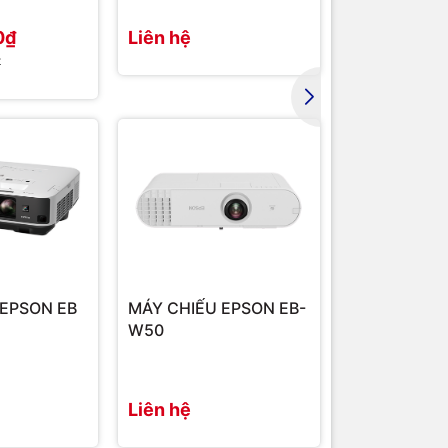
8.2kg
0₫
Liên hệ
35.436.00
₫
37.000.000₫
Philippines
 EPSON EB
MÁY CHIẾU EPSON EB-
W50
Liên hệ