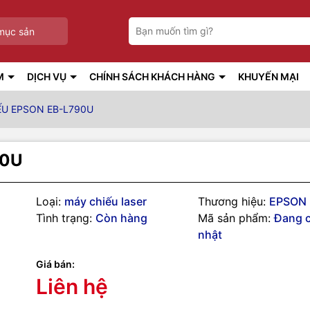
mục sản
M
DỊCH VỤ
CHÍNH SÁCH KHÁCH HÀNG
KHUYẾN MẠI
ẾU EPSON EB-L790U
90U
Loại:
máy chiếu laser
Thương hiệu:
EPSON
Tình trạng:
Còn hàng
Mã sản phẩm:
Đang 
nhật
Giá bán:
Liên hệ
g số kỹ thuật