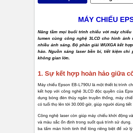
Loa
MÁY CHIẾU EP
Nâng tầm mọi buổi trình chiếu với máy chiế
Cổng k
lumen cùng công nghệ 3LCD cho hình ảnh rự
nhiều ánh sáng. Độ phân giải WUXGA kết hợp 
hảo. Nguồn sáng laser bền bỉ, tiết kiệm chi 
không gian lớn.
Tiêu h
1. Sự kết hợp hoàn hảo giữa 
Độ ồn
Máy chiếu Epson EB-L790U là một thiết bị trình chi
Kích t
kết hợp với công nghệ 3LCD độc quyền của Epson
dụng bóng đèn thủy ngân truyền thống, máy chiế
Trọng 
có tuổi thọ lên tới 30.000 giờ, giúp người dùng tiế
Công nghệ laser còn giúp máy chiếu khởi động và t
Xuất x
và màu sắc ổn định trong suốt quá trình sử dụng.
ba tấm màn hình tinh thể lỏng riêng biệt để xử 