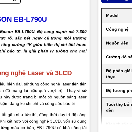
10W
Model
SON EB-L790U
HDMI x 2 (HDCP 2.3), HDBaseT x 1 (HDCP 2.3),
Công nghệ
Mini x 1, RS-232C x 1 (D-Sub 9pin), HDMI Out x 
u Epson EB-L790U. Độ sáng mạnh mẽ 7.300
ết nối
(HDCP2.3, supports only HDMI1 input), Wired L
c rỡ, sắc nét ngay cả trong môi trường
Nguồn đèn
x 1 (100Mbps), Wireless LAN: Built-in, USB Type 
tăng cường 4K giúp hiển thị chi tiết hoàn
USB Type B x 1
phí bảo trì, là giải pháp lý tưởng cho mọi
Cường độ s
ao năng lượng
295W
Độ phân giải
công nghệ Laser và 3LCD
25dB (ECO)
thực
ếu hiện đại, sử dụng công nghệ laser tiên tiến
hước
440 x 304 x 122mm
 để mang lại hiệu quả vượt trội. Thay vì sử
Độ tương p
u này được trang bị một bộ nguồn sáng laser
lượng
8.2kg
t kiệm đáng kể chi phí và công sức bảo trì.
Tuổi thọ bó
đèn
ắt gần như tức thì, đồng thời duy trì độ sáng
ứ
Philippines
 Khi kết hợp với công nghệ 3LCD, vốn sử dụng
Kích thước 
lý từng màu cơ bản, EB-L790U có khả năng tái