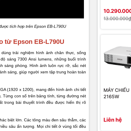
Trọng lượng
10.290.00
13.000.000
Xuất xứ
 được tích hợp trên Epson EB-L790U
cao từ Epson EB-L790U
dùng trải nghiệm hình ảnh chân thực, sống
độ sáng 7300 Ansi lumens, những buổi trình
h sáng phòng. Hình ảnh luôn rực rỡ, sắc nét
ánh sáng, giúp người xem tập trung hoàn toàn
MÁY CHIẾU
GA (1920 x 1200), mang đến hình ảnh chi tiết
2165W
. Từng con số trên bảng tính, từng đường nét
t trong bài thuyết trình đều được hiển thị rõ
Liên hệ
hác biệt lớn. Các tông màu đen sâu thẳm, các
iều sâu ấn tượng. Mọi chi tiết ở vùng tối đều