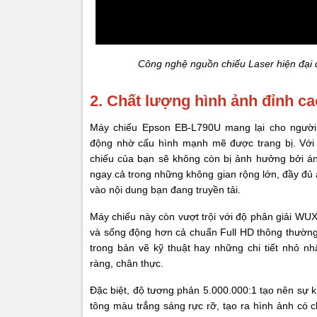
Công nghệ nguồn chiếu Laser hiện đại
2. Chất lượng hình ảnh đỉnh 
Máy chiếu Epson EB-L790U mang lại cho người 
động nhờ cấu hình mạnh mẽ được trang bị. Với 
chiếu của bạn sẽ không còn bị ảnh hưởng bởi án
ngay cả trong những không gian rộng lớn, đầy đủ 
vào nội dung bạn đang truyền tải.
Máy chiếu này còn vượt trội với độ phân giải WUX
và sống động hơn cả chuẩn Full HD thông thường
trong bản vẽ kỹ thuật hay những chi tiết nhỏ nhấ
ràng, chân thực.
Đặc biệt, độ tương phản 5.000.000:1 tạo nên sự k
tông màu trắng sáng rực rỡ, tạo ra hình ảnh có ch