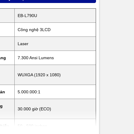
EB-L790U
 Stereo
Công nghệ 3LCD
1
AN: RJ45
Laser
A x 2,
áng
7.300 Ansi Lumens
WUXGA (1920 x 1080)
hản
5.000.000:1
ng
30.000 giờ (ECO)
chiếu
50 - 500 inches