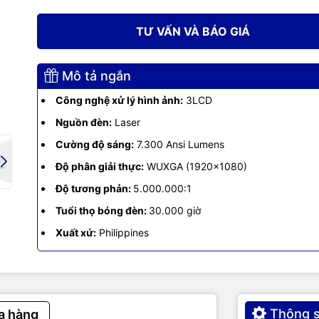
EB-L790U
TƯ VẤN VÀ BÁO GIÁ
nghệ
Công nghệ 3LCD
Mô tả ngắn
 đèn
Laser
Công nghệ xử lý hình ảnh:
3LCD
độ sáng
7.300 Ansi Lumens
Nguồn đèn:
Laser
Cường độ sáng:
7.300 Ansi Lumens
n giải thực
WUXGA (1920 x 1080)
Độ phân giải thực:
WUXGA (1920x1080)
ng phản
5.000.000:1
Độ tương phản:
5.000.000:1
Tuổi thọ bóng đèn:
30.000 giờ
họ bóng đèn
30.000 giờ (ECO)
Xuất xứ:
Philippines
hước chiếu
50 - 500 inches
khung hình
4:3, 16:6, 16:9, 16:10, 21:9
Thông s
a hàng
lệch hình
± 30°(theo chiều dọc và ngang)