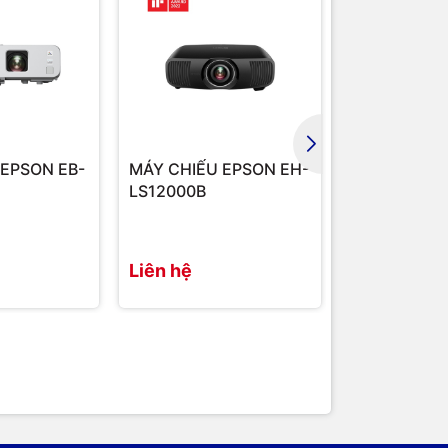
 EPSON EB-
MÁY CHIẾU EPSON EH-
MÁY CHIẾU 
LS12000B
QL3000W
Liên hệ
Liên hệ