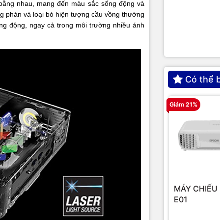
g bằng nhau, mang đến màu sắc sống động và
Tỷ lệ khung 
g phản và loại bỏ hiện tượng cầu vồng thường
ống động, ngay cả trong môi trường nhiều ánh
Chỉnh lệch h
Loa
Có thể 
Giảm 21%
Cổng kết nối
Tiêu hao nă
lượng
MÁY CHIẾU 
Độ ồn
E01
Kích thước