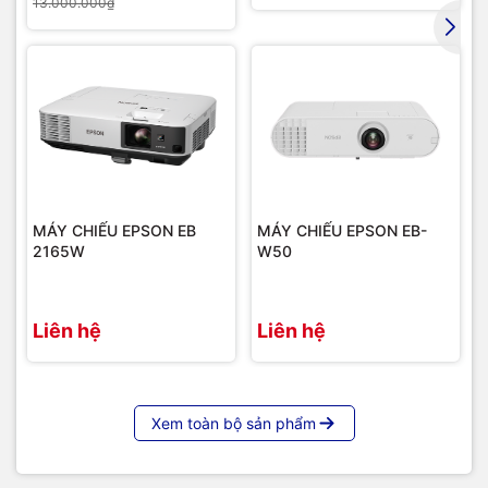
13.000.000₫
Cổng khác
USB-B 2.0 (Service) x 1
Công suất tiêu thụ
300W
tối đa
Kích thước máy
345 x 261 x 99mm
chiếu
Trọng lượng
3.1kg
MÁY CHIẾU EPSON EB
MÁY CHIẾU EPSON EB-
2165W
W50
24 tháng cho thân máy, 12 tháng
hoặc 1000 giờ chiếu với bóng
Bảo hành
đèn (tùy điều kiện nào đến
trước)
Liên hệ
Liên hệ
Máy chiếu Infocus IN1039 trình chiếu thực tế
Xem toàn bộ sản phẩm
=>>
Liên hệ ngay với chúng tôi để được tư vấn rõ hơn về
sản phẩm:
Hotline / Zalo:
091 259 9510 / 024 32001 334