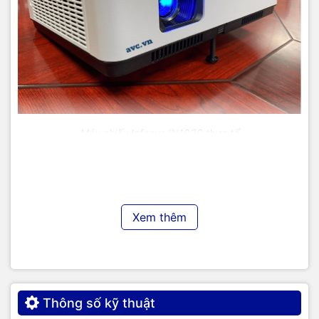
Máy chiếu Infocus IN1039 thực tế
Tính năng nổi bật khác
Tính năng đồng bộ hóa độ ổn định của hình ảnh (Fine
sync) (chỉ VGA):
Cho phép điều chỉnh từ 0 - 31 để ổn định
Xem thêm
hình ảnh.
Tính năng điều chỉnh độ rộng chiều ngang của hình
ảnh (H. Size) (chỉ VGA):
Điều chỉnh từ -15 đến +15 để phù
hợp với kích thước màn hình.
Chức năng cắt hình ảnh (Aspect: Advanced):
Cho phép
cắt hình ảnh thành các phần 5x5 hoặc nhỏ hơn và chọn
Thông số kỹ thuật
phần để hiển thị.