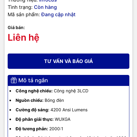
Tình trạng:
Còn hàng
Cổng điều khiển
RS232C x 1
Mã sản phẩm:
Đang cập nhật
Cổng khác
USB-B 2.0 (Service) x 1
Giá bán:
Liên hệ
Công suất tiêu thụ
300W
tối đa
Kích thước máy
TƯ VẤN VÀ BÁO GIÁ
345 x 261 x 99mm
chiếu
Trọng lượng
3.1kg
Mô tả ngắn
Công nghệ chiếu:
Công nghệ 3LCD
24 tháng cho thân máy, 12 tháng
Bảo hành
hoặc 1000 giờ chiếu với bóng đèn
Nguồn chiếu:
Bóng đèn
(tùy điều kiện nào đến trước)
Cường độ sáng:
4200 Ansi Lumens
Độ phân giải thực:
WUXGA
Độ tương phản:
2000:1