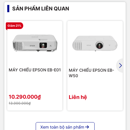
Email:
avc.hanoi@gmail.com
SẢN PHẨM LIÊN QUAN
Website:
AVC.vn
Giảm 21%
MÁY CHIẾU EPSON EB-E01
MÁY CHIẾU EPSON EB-
W50
10.290.000₫
Liên hệ
13.000.000₫
Xem toàn bộ sản phẩm