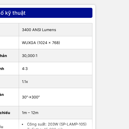
ố kỹ thuật
3400 ANSI Lumens
WUXGA (1024 x 768)
g dẫn sử
phản
30,000:1
ình
4:3
1.1x
àn
30″->300″
chiếu
1m – 12m
Công suất: 203W (SP-LAMP-105)
ếu