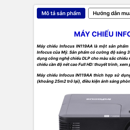
Cổng kế
Mô tả sản phẩm
Hướng dẫn mu
Màu sắ
Kích th
MÁY CHIẾU INF
Trọng l
Máy chiếu Infocus IN119AA là một sản phẩm
Infocus của Mỹ. Sản phẩm có cường độ sáng 
Phụ kiệ
dụng công nghệ chiếu DLP cho màu sắc chiếu r
chiếu cần độ nét cao Full HD: thuyết trình, xem
Xuất xứ
Máy chiếu Infocus IN119AA thích hợp sử dụng
(khoảng 25m2 trở lại), điều kiện ánh sáng phò
Bảo hà