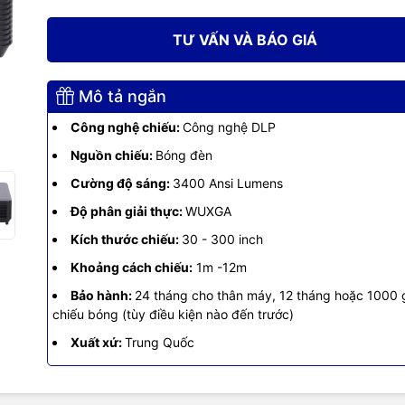
g số kỹ thuật
TƯ VẤN VÀ BÁO GIÁ
g
3400 ANSI Lumens
Mô tả ngắn
 giải
WUXGA (1024 x 768)
Công nghệ chiếu:
Công nghệ DLP
ương phản
30,000:1
Nguồn chiếu:
Bóng đèn
Cường độ sáng:
3400 Ansi Lumens
hung hình
4:3
Độ phân giải thực:
WUXGA
nh
1.1x
Kích thước chiếu:
30 - 300 inch
Khoảng cách chiếu:
1m -12m
ước màn chiếu
30″->300″
Bảo hành:
24 tháng cho thân máy, 12 tháng hoặc 1000 
 cách chiếu
1m – 12m
chiếu bóng (tùy điều kiện nào đến trước)
Xuất xứ:
Trung Quốc
Công suất: 203W (SP-LAMP-105)
n chiếu
Tuổi thọ: 15.000 giờ
HDMI 1.4a x 1, VGA in x 1, S-VIDEO x1, 3.5mm 