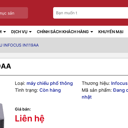
mục sản
M
DỊCH VỤ
CHÍNH SÁCH KHÁCH HÀNG
KHUYẾN MẠI
U INFOCUS IN119AA
9AA
Loại:
máy chiếu phổ thông
Thương hiệu:
Infocus
Tình trạng:
Còn hàng
Mã sản phẩm:
Đang 
nhật
Giá bán:
Liên hệ