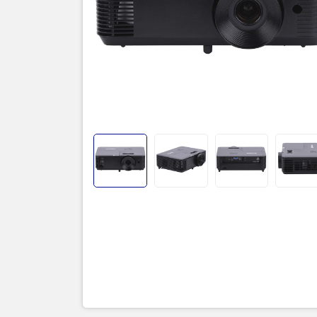
Thôn
Độ sán
Độ phân
Hệ số t
Tỉ lệ k
Thấu kí
Kích th
Khoảng
Bóng đè