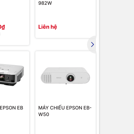
982W
FH52
0₫
Liên hệ
35.436.00
₫
37.000.000₫
 EPSON EB
MÁY CHIẾU EPSON EB-
W50