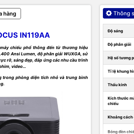
t nối
x1, 3.5mm Audio out x1, USB-A x1
Thông s
a hàng
c
Đen
ước
236 x 313 x 107mm
Độ sáng
OCUS IN119AA
ượng
2.6kg
Độ phân giải
 máy chiếu phổ thông đến từ thương hiệu
3.400 Ansi Lumen, độ phân giải WUXGA, sử
Cáp nguồn, Cáp tín hiệu VGA, Sách đĩa hướn
n
Hệ số tương 
dụng, Remote
ực rỡ, sáng đẹp, đáp ứng các nhu cầu trình
 phim, video…
Chính hãng Infocus Mỹ, Made in China
Tỉ lệ khung h
 trong phòng diện tích nhỏ và trung bình
Thân máy: 24 tháng
ng.
Thấu kính
nh
Bóng đèn: 12 tháng hoặc 1000 giờ
Kích thước m
chiếu
Khoảng cách 
Bóng đèn chi