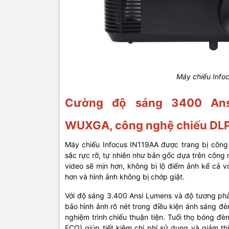
Máy chiếu Info
Cường độ sáng 3400 Ans
WUXGA, công nghệ chiếu DL
Máy chiếu Infocus IN119AA được trang bị công 
sắc rực rỡ, tự nhiên như bản gốc dựa trên công
video sẽ mịn hơn, không bị lộ điểm ảnh kể cả v
hơn và hình ảnh không bị chớp giật.
Với độ sáng 3.400 Ansi Lumens và độ tương ph
bảo hình ảnh rõ nét trong điều kiện ánh sáng đ
nghiệm trình chiếu thuận tiện. Tuổi thọ bóng đèn
ECO) giúp tiết kiệm chi phí sử dụng và giảm th