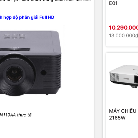
E01
h hợp độ phân giải Full HD
10.290.00
13.000.000
MÁY CHIẾU
IN119AA thực tế
2165W