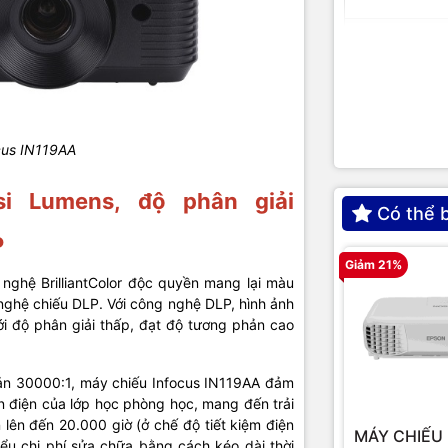
Cổng kết nối
Màu sắc
cus IN119AA
Kích thước
i Lumens, độ phân giải
Trọng lượng
Có thể 
P
Phụ kiện
Giảm 21%
nghệ BrilliantColor độc quyền mang lại màu
 nghệ chiếu DLP. Với công nghệ DLP, hình ảnh
Xuất xứ
ới độ phân giải thấp, đạt độ tương phản cao
Bảo hành
ản 30000:1, máy chiếu Infocus IN119AA đảm
èn điện của lớp học phòng học, mang đến trải
 lên đến 20.000 giờ (ở chế độ tiết kiệm điện
MÁY CHIẾU 
iểu chi phí sửa chữa bằng cách kéo dài thời