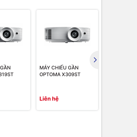
 GẦN
MÁY CHIẾU GẦN
MÁY CHIẾU
319ST
OPTOMA X309ST
W512
Liên hệ
Liên hệ