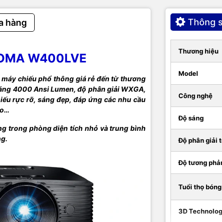
Audio-in x1, Audio-out x1, USB Type-A x1, RS23
Thông s
a hàng
10W
ất bóng đèn
203W
Thương hiệu
TOMA W400LVE
316 x 243 x 98mm
Model
áy chiếu phổ thông giá rẻ đến từ thương
áng 4000 Ansi Lumen, độ phân giải WXGA,
ượng
3.0kg
Công nghệ
ếu rực rỡ, sáng đẹp, đáp ứng các nhu cầu
eo…
Trung Quốc
Độ sáng
 trong phòng diện tích nhỏ và trung bình
Thân máy: 2 năm
ng.
nh
Bóng đèn: 12 tháng hoặc 1000 giờ (tuỳ điều 
Độ phân giải t
đến trước)
Độ tương phả
Tuổi thọ bóng
3D Technolo