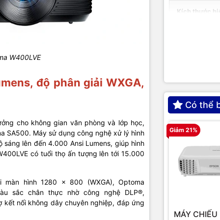
Kích thước hi
Cổng kết nối
oma W400LVE
Loa
mens, độ phân giải WXGA,
Công suất bó
Có thể 
Kích cỡ
ưởng cho không gian văn phòng và lớp học,
Giảm 21%
ma SA500. Máy sử dụng công nghệ xử lý hình
Trọng lượng
độ sáng lên đến 4.000 Ansi Lumens, giúp hình
W400LVE có tuổi thọ ấn tượng lên tới 15.000
Xuất xứ
ải màn hình 1280 x 800 (WXGA), Optoma
Bảo hành
àu sắc chân thực nhờ công nghệ DLP®,
rợ kết nối không dây chuyên nghiệp, đáp ứng
MÁY CHIẾU 