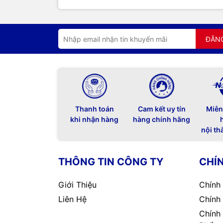
ĐĂN
Máy chiếu Optoma W400LVE c
=>>
Liên hệ ngay với chúng tôi để được tư vấ
Thanh toán
Cam kết uy tín
Miễn
Hotline / Zalo:
091 259 9510 / 024 32001 3
khi nhận hàng
hàng chính hãng
Email:
avc.hanoi@gmail.com
nội th
Website:
AVC.v
n
THÔNG TIN CÔNG TY
CHÍ
Giới Thiệu
Chính
Liên Hệ
Chính
Chính