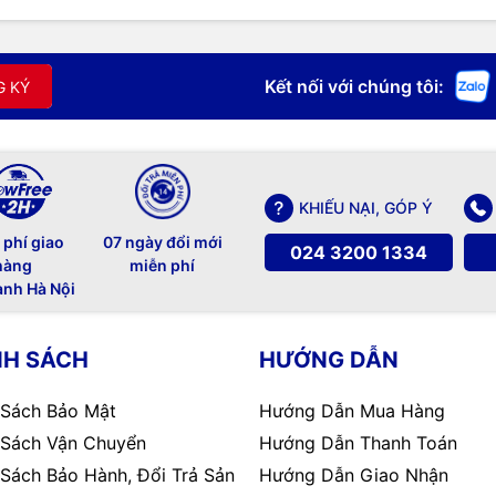
Kết nối với chúng tôi:
G KÝ
ó thể sạc cho điện thoại
KHIẾU NẠI, GÓP Ý
n rõ hơn về sản phẩm:
 phí giao
07 ngày đổi mới
024 3200 1334
34
hàng
miễn phí
ành Hà Nội
NH SÁCH
HƯỚNG DẪN
 Sách Bảo Mật
Hướng Dẫn Mua Hàng
 Sách Vận Chuyển
Hướng Dẫn Thanh Toán
 Sách Bảo Hành, Đổi Trả Sản
Hướng Dẫn Giao Nhận