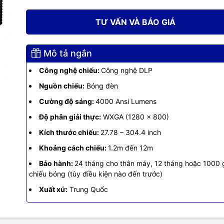
 hiệu
Optoma
TƯ VẤN VÀ BÁO GIÁ
W400LVE
Mô tả ngắn
ghệ
DLP - MODEL 2021
Công nghệ chiếu:
Công nghệ DLP
g
4.000 Ansi Lumens
Nguồn chiếu:
Bóng đèn
Cường độ sáng:
4000 Ansi Lumens
giải tối đa
WXGA 1280 x 800
Độ phân giải thực:
WXGA (1280 x 800)
ng phản
25.000:1
Kích thước chiếu:
27.78 – 304.4 inch
6000 / 10000 / 12000 / 15000 hours (Bright / Ec
Khoảng cách chiếu:
1.2m đến 12m
ọ bóng đèn
Dynamic / ECO+ mode)
Bảo hành:
24 tháng cho thân máy, 12 tháng hoặc 1000 
chiếu bóng (tùy điều kiện nào đến trước)
hnology
3D với cổng kết nối HDMI
Xuất xứ:
Trung Quốc
ước hiển thị
27.78 – 304.4 inch (1.2m đến 12m)
HDMI V1.4a x1, VGA-in x1, VGA-out x1, Composit
t nối