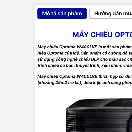
Mô tả sản phẩm
Hướng dẫn mu
Loa
Công su
MÁY CHIẾU OP
Kích cỡ
Máy chiếu Optoma W400LVE là một sản phẩm m
hiệu Optoma của Mỹ. Sản phẩm có cường độ s
Trọng l
sử dụng công nghệ chiếu DLP cho màu sắc chi
trình chiếu cơ bản: thuyết trình, xem phim, vid
Xuất xứ
Máy chiếu Optoma W400LVE thích hợp sử dụng
(khoảng 25m2 trở lại), điều kiện ánh sáng phò
Bảo hà