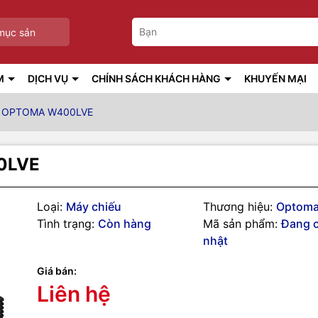
mục sản
M
DỊCH VỤ
CHÍNH SÁCH KHÁCH HÀNG
KHUYẾN MẠI
U OPTOMA W400LVE
0LVE
Loại:
Máy chiếu
Thương hiệu:
Optom
Tình trạng:
Còn hàng
Mã sản phẩm:
Đang 
nhật
Giá bán:
Liên hệ
g số kỹ thuật