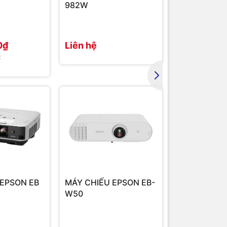
982W
FH52
0₫
Liên hệ
35.436.00
₫
37.000.000₫
 EPSON EB
MÁY CHIẾU EPSON EB-
W50