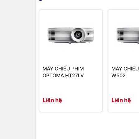
bản trình bày mà không bị gián đoạn.
Máy chiếu có khả năng hiển thị nội dung 3D c
đầu phát Blu-ray 3D, phát sóng 3D và bảng điều 
USB tích hợp (5V/1.5A) có thể được sử dụng để
trực tuyến như điện thoại và máy tính bảng.
AVC Hà Nội - Nhà phân phối máy chiếu Epson
MÁY CHIẾU PHIM
MÁY CHIẾ
OPTOMA HT27LV
W502
Liên hệ
Liên hệ