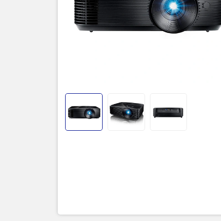
Thương
Model
Công n
Độ sán
Độ phân 
Độ tươ
Tuổi th
3D Tec
Kích th
Cổng kế