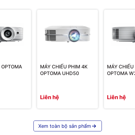
hân thực từ hầu hết mọi nguồn 3D, bao gồm
khiển trò chơi thế hệ mới nhất. Đầu ra nguồn
 cung cấp năng lượng cho các thiết bị phát
 chính hãng, bảo hành 1 đổi 1
U OPTOMA
MÁY CHIẾU PHIM 4K
MÁY CHIẾU
OPTOMA UHD50
OPTOMA W
Liên hệ
Liên hệ
Xem toàn bộ sản phẩm