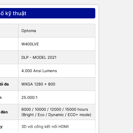
2 x1
ố kỹ thuật
Optoma
W400LVE
DLP - MODEL 2021
4.000 Ansi Lumens
kiện nào
ối đa
WXGA 1280 x 800
n
25.000:1
6000 / 10000 / 12000 / 15000 hours
 đèn
(Bright / Eco / Dynamic / ECO+ mode)
gy
3D với cổng kết nối HDMI