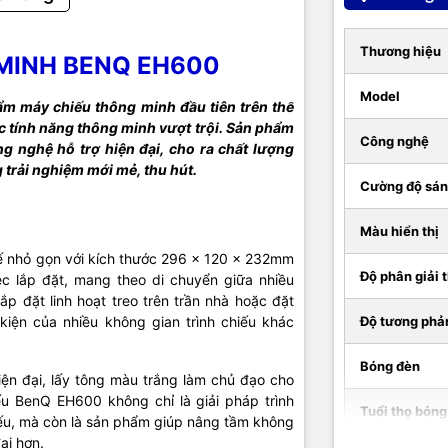
hung hình
16:10
Thương hiệu
MINH BENQ EH600
ệch hình
Điều chỉnh theo chiều dọc (±40°)
Model
m máy chiếu thông minh đầu tiên trên thế
Chỉnh sửa hình ảnh nâng cao
ác tính năng thông minh vượt trội. Sản phẩm
Tiết kiệm điện năng thông minh
ăng
Công nghệ
Tự động tắt nguồn
g nghệ hỗ trợ hiện đại, cho ra chất lượng
Điều khiển từ xa
 trải nghiệm mới mẻ, thu hút.
Cường độ sá
HDM, VGA, Svideo, USB type A, Audio In, Out,
t nối
USB Type mini B, IR Receiver
Màu hiển thị
ế nhỏ gọn với kích thước 296 x 120 x 232mm
ước
296 x 120 x 232mm
Độ phân giải 
iệc lắp đặt, mang theo di chuyển giữa nhiều
ắp đặt linh hoạt treo trên trần nhà hoặc đặt
ượng
2.5kg
 kiện của nhiều không gian trình chiếu khác
Độ tương phả
nh
Chính hãng BenQ
Bóng đèn
hiện đại, lấy tông màu trắng làm chủ đạo cho
ếu BenQ EH600 không chỉ là giải pháp trình
24 tháng cho thân máy, 12 tháng hoặc 1.000 gi
Tuổi thọ bóng
an bảo hành
bóng đèn (Tùy điều kiện nào đến trước)
iếu, mà còn là sản phẩm giúp nâng tầm không
ại hơn.