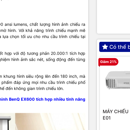
Kích thước c
Tỷ lệ khung h
ansi lumens, chất lượng hình ảnh chiếu ra
Chỉnh lệch hì
, mờ hình. Với khả năng trình chiếu mạnh mẽ
 lựa chọn tối ưu cho nhu cầu trình chiếu tại
Có thể 
Tính năng
kết hợp với độ tương phản 20.000:1 tích hợp
ghiệm hình ảnh sắc nét, sống động đến từng
Giảm 21%
Cổng kết nối
n khung hình siêu rộng lên đến 180 inch, mà
 phẩm đáp ứng mọi nhu cầu trình chiếu phổ
hế đến không gian trình chiếu lớn.
Kích thước
inh BenQ EX600 tích hợp nhiều tính năng
Trọng lượng
MÁY CHIẾU 
Bảo hành
E01