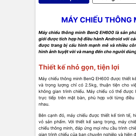
Tỷ lệ k
MÁY CHIẾU THÔNG 
Chỉnh l
Máy chiếu thông minh BenQ EH600 là sản phẩ
giới được tích hợp hệ điều hành Android với c
Tính n
được trang bị cấu hình mạnh mẽ và nhiều côn
hình ảnh tuyệt vời và mang đến cho người dùng
Cổng kế
Thiết kế nhỏ gọn, tiện lợi
Máy chiếu thông minh BenQ EH600 được thiết k
Kích th
và trọng lượng chỉ có 2.5kg, thuận tiện cho v
không gian trình chiếu. Máy chiếu có thể được l
Trọng l
trực tiếp trên mặt bàn, phù hợp với từng điều
nhau.
Bảo hà
Bên cạnh đó, máy chiếu được thiết kế tinh tế, 
vỏ sản phẩm. Với thiết kế sang trọng, máy chi
Thời gi
chiếu thông minh, đáp ứng mọi nhu cầu trình ch
gian trình chiếu của bạn chuyên nghiệp và hiện đ