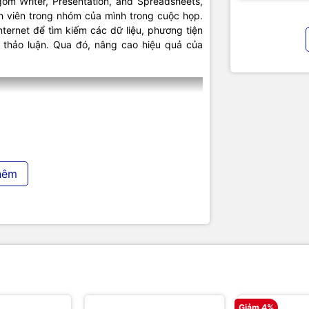
m Writer, Presentation, and Spreadsheets,
nh viên trong nhóm của mình trong cuộc họp.
nternet để tìm kiếm các dữ liệu, phương tiện
g thảo luận. Qua đó, nâng cao hiệu quả của
hêm
 cho các cuộc họp trực tuyến
Giảm 4%