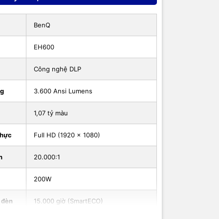
BenQ
EH600
Công nghệ DLP
ng
3.600 Ansi Lumens
 RS232,
1,07 tỷ màu
thực
Full HD (1920 x 1080)
n
20.000:1
200W
ờ cho
 đèn
15.000 giờ (SmartECO)