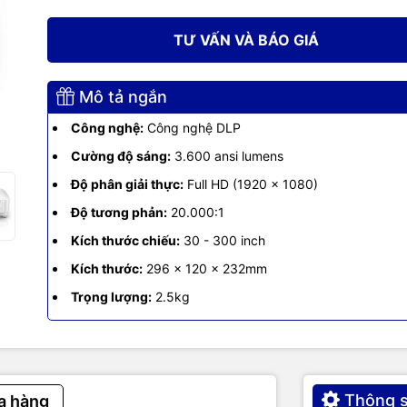
 hiệu
BenQ
TƯ VẤN VÀ BÁO GIÁ
EH600
Mô tả ngắn
ghệ
Công nghệ DLP
Công nghệ:
Công nghệ DLP
độ sáng
3.600 Ansi Lumens
Cường độ sáng:
3.600 ansi lumens
Độ phân giải thực:
Full HD (1920 x 1080)
n thị
1,07 tỷ màu
Độ tương phản:
20.000:1
 giải thực
Full HD (1920 x 1080)
Kích thước chiếu:
30 - 300 inch
ng phản
20.000:1
Kích thước:
296 x 120 x 232mm
Trọng lượng:
2.5kg
èn
200W
ọ bóng đèn
15.000 giờ (SmartECO)
ước chiếu
60 - 180 inch
Thông s
a hàng