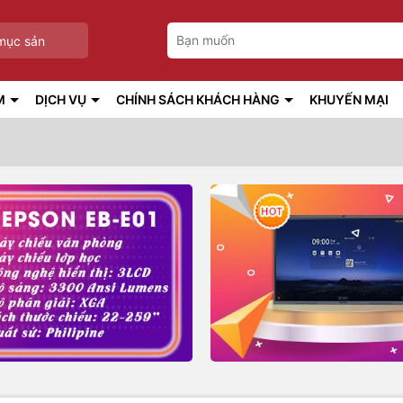
mục sản
M
DỊCH VỤ
CHÍNH SÁCH KHÁCH HÀNG
KHUYẾN MẠI