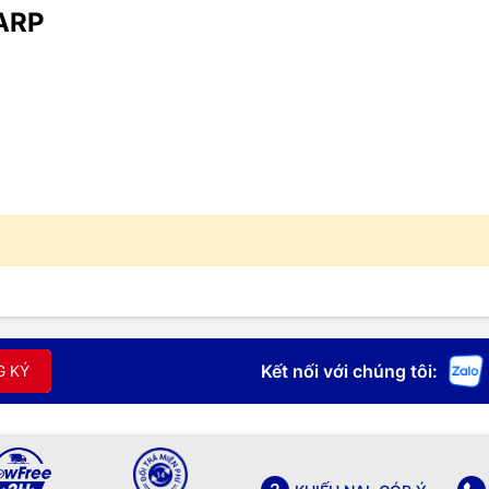
ARP
Kết nối với chúng tôi:
G KÝ