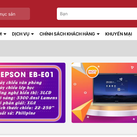
mục sản
M
DỊCH VỤ
CHÍNH SÁCH KHÁCH HÀNG
KHUYẾN MẠI