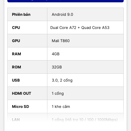
Phiên bản
Android 9.0
CPU
Dual Core A72 + Quad Core A53
GPU
Mali T860
RAM
4GB
ROM
32GB
USB
3.0, 2 cổng
HDMI OUT
1 cổng
Micro SD
1 khe cắm
LAN
1 cổng (Hỗ trợ 10 / 100 / 1000Mbps)