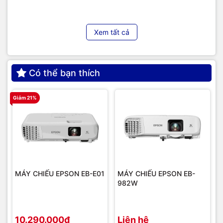
Xem tất cả
Có thể bạn thích
Giảm 21%
G
MÁY CHIẾU EPSON EB-E01
MÁY CHIẾU EPSON EB-
982W
10.290.000₫
Liên hệ