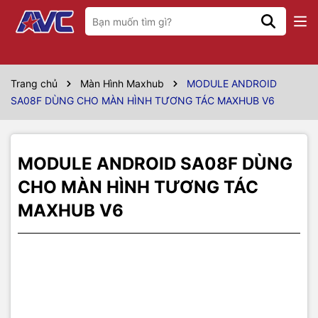
Thông số kỹ thuật
Phiên bản
Android 9.0
Trang chủ
Màn Hình Maxhub
MODULE ANDROID
SA08F DÙNG CHO MÀN HÌNH TƯƠNG TÁC MAXHUB V6
CPU
Dual Core A72 + Quad Core A53
GPU
Mali T860
MODULE ANDROID SA08F DÙNG
RAM
4GB
CHO MÀN HÌNH TƯƠNG TÁC
ROM
32GB
MAXHUB V6
USB
3.0, 2 cổng
HDMI OUT
1 cổng
Micro SD
1 khe cắm