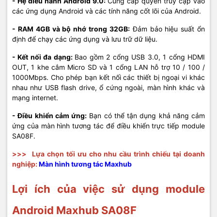
- Hệ điều hành Android 9.0:
Cung cấp quyền truy cập vào
các ứng dụng Android và các tính năng cốt lõi của Android.
- RAM 4GB và bộ nhớ trong 32GB:
Đảm bảo hiệu suất ổn
định để chạy các ứng dụng và lưu trữ dữ liệu.
- Kết nối đa dạng:
Bao gồm 2 cổng USB 3.0, 1 cổng HDMI
OUT, 1 khe cắm Micro SD và 1 cổng LAN hỗ trợ 10 / 100 /
1000Mbps. Cho phép bạn kết nối các thiết bị ngoại vi khác
nhau như USB flash drive, ổ cứng ngoài, màn hình khác và
mạng internet.
- Điều khiển cảm ứng:
Bạn có thể tận dụng khả năng cảm
ứng của màn hình tương tác để điều khiển trực tiếp module
SA08F.
>>>
Lựa chọn tối ưu cho nhu cầu trình chiếu tại doanh
nghiệp:
Màn hình tương tác Maxhub
Lợi ích của việc sử dụng module
Android Maxhub SA08F