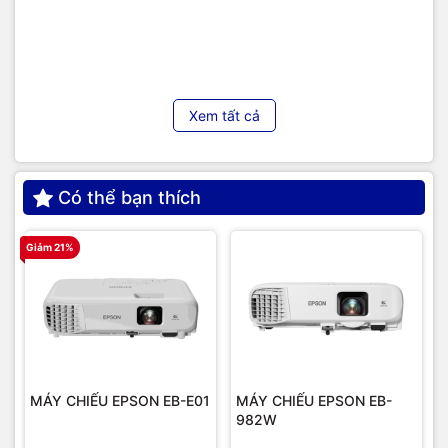
Xem tất cả
Có thể bạn thích
Giảm 21%
G
MÁY CHIẾU EPSON EB-E01
MÁY CHIẾU EPSON EB-
982W