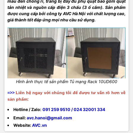
màu đen chống rỉ, trang bị đầy đủ phụ quạt bao gồm quạt
tản nhiệt và nguồn cấp điện 3 chấu (3 ổ cắm). Sản phẩm
được cung cấp bởi công ty AVC Hà Nội với chất lượng cao,
giá thành tốt đáp ứng mọi nhu cầu sử dụng.
Hình ảnh thực tế sản phẩm Tủ mạng Rack 10UD600
=>>
Liên hệ ngay với chúng tôi để được tư vấn rõ hơn về
sản phẩm:
Hotline / Zalo:
091 259 9510 / 024 32001 334
Email:
avc.hanoi@gmail.com
Website:
AVC.vn