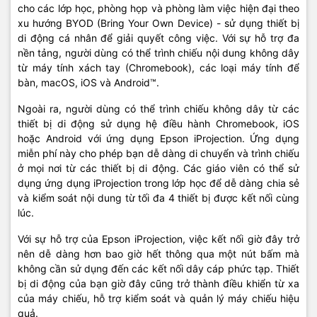
cho các lớp học, phòng họp và phòng làm việc hiện đại theo
xu hướng BYOD (Bring Your Own Device) - sử dụng thiết bị
di động cá nhân để giải quyết công việc. Với sự hỗ trợ đa
nền tảng, người dùng có thể trình chiếu nội dung không dây
từ máy tính xách tay (Chromebook), các loại máy tính để
bàn, macOS, iOS và Android™.
Ngoài ra, người dùng có thể trình chiếu không dây từ các
thiết bị di động sử dụng hệ điều hành Chromebook, iOS
hoặc Android với ứng dụng Epson iProjection. Ứng dụng
miễn phí này cho phép bạn dễ dàng di chuyển và trình chiếu
ở mọi nơi từ các thiết bị di động. Các giáo viên có thể sử
dụng ứng dụng iProjection trong lớp học để dễ dàng chia sẻ
và kiểm soát nội dung từ tối đa 4 thiết bị được kết nối cùng
lúc.
Với sự hỗ trợ của Epson iProjection, việc kết nối giờ đây trở
nên dễ dàng hơn bao giờ hết thông qua một nút bấm mà
không cần sử dụng đến các kết nối dây cáp phức tạp. Thiết
bị di động của bạn giờ đây cũng trở thành điều khiển từ xa
của máy chiếu, hỗ trợ kiểm soát và quản lý máy chiếu hiệu
quả.