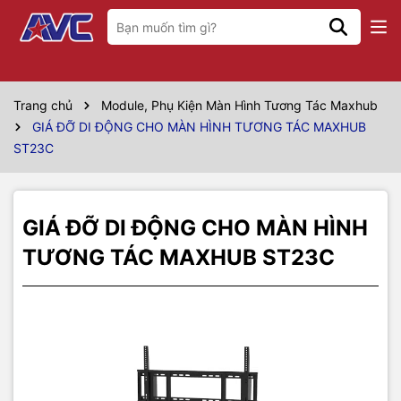
Thông số kỹ thuật
Giá đỡ di động cho màn hình tương
Loại
tác
Trang chủ
Module, Phụ Kiện Màn Hình Tương Tác Maxhub
GIÁ ĐỠ DI ĐỘNG CHO MÀN HÌNH TƯƠNG TÁC MAXHUB
Model
ST23C
ST23C
Kích thước tiêu
1m16 × 0.66m × 1m60
chuẩn
GIÁ ĐỠ DI ĐỘNG CHO MÀN HÌNH
Kích thước đóng
1m95 * 0.95 * 0.186
TƯƠNG TÁC MAXHUB ST23C
gói
Trọng lượng tịnh
53.5kg
Trọng lượng đóng
23.5kg
gói
Kích thước màn
55, 65, 75, 86 inch