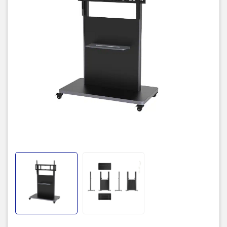
hình gắn lên giá
Tải trọng tối đa
100kg
Màu sắc
100kg
Chất liệu
Sắt
Bánh xe
4 bánh xe
Bảo hành
12 tháng