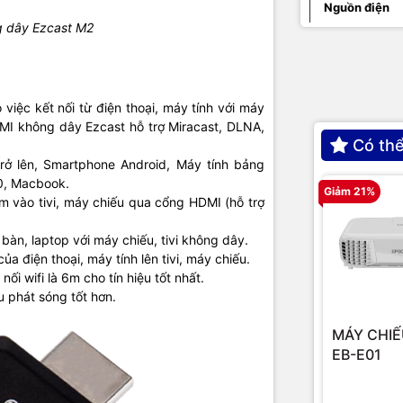
Nguồn điện
g dây Ezcast M2
Âm thanh
m
Video
việc kết nối từ điện thoại, máy tính với máy
DMI không dây Ezcast hỗ trợ Miracast, DLNA,
Hình ảnh
Có thể
trở lên, Smartphone Android, Máy tính bảng
Hệ điều hành
10, Macbook.
Giảm 21%
hỗ trợ
m vào tivi, máy chiếu qua cổng HDMI (hỗ trợ
Điều khiển từ
 bàn, laptop với máy chiếu, tivi không dây.
xa
a điện thoại, máy tính lên tivi, máy chiếu.
ối wifi là 6m cho tín hiệu tốt nhất.
Phụ kiện đi
 phát sóng tốt hơn.
kèm
MÁY CHIẾ
EB-E01