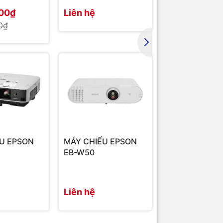
000₫
Liên hệ
35.436.000
0₫
37.000.000₫
U EPSON
MÁY CHIẾU EPSON
EB-W50
Liên hệ