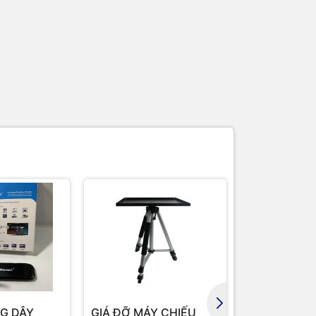
G DÂY
GIÁ ĐỠ MÁY CHIẾU
GIÁ ĐỠ MÁY