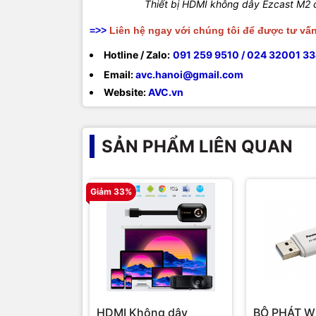
Thiết bị HDMI không dây Ezcast M2 ch
=>>
Liên hệ ngay với chúng tôi để được tư vấ
Hotline / Zalo:
091 259 9510 / 024 32001 3
Email:
avc.hanoi@gmail.com
Website:
AVC.v
n
SẢN PHẨM LIÊN QUAN
Giảm 33%
HDMI Không dây
BỘ PHÁT W