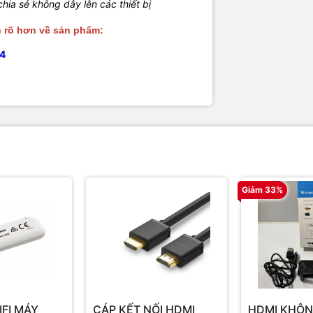
ia sẻ không dây lên các thiết bị
n rõ hơn về sản phẩm:
34
Giảm 33%
IFI MÁY
CÁP KẾT NỐI HDMI
HDMI KHÔN