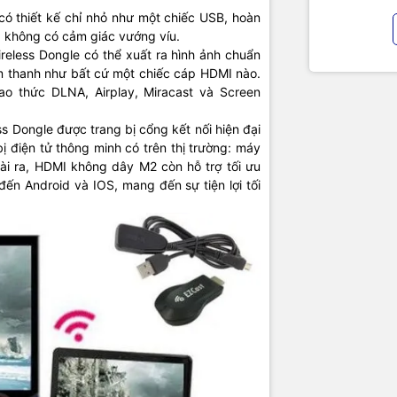
ó thiết kế chỉ nhỏ như một chiếc USB, hoàn
à không có cảm giác vướng víu.
reless Dongle có thể xuất ra hình ảnh chuẩn
âm thanh như bất cứ một chiếc cáp HDMI nào.
ao thức DLNA, Airplay, Miracast và Screen
s Dongle được trang bị cổng kết nối hiện đại
bị điện tử thông minh có trên thị trường: máy
oài ra, HDMI không dây M2 còn hỗ trợ tối ưu
ến Android và IOS, mang đến sự tiện lợi tối