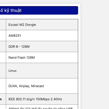
ố kỹ thuật
Ezcast M2 Dongle
, Win
AM8251
DDR III - 128M
Nand Flash 128M
Linux
DLNA, Airplay, Miracast
un
IEEE 802.11 b/g/n 150Mbps 2.4GHz
400mA 5V (Có thể lấy nguồn từ cổng USB