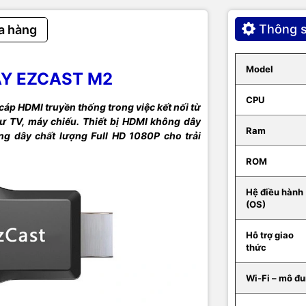
MP4, MKV, AVI, RM, RMVB, MOV, TS, MPEG,...
Thông s
a hàng
h
JPEG, JPG, BMP, PNG, GIF, TIFF,...
Model
ÂY EZCAST M2
 hành hỗ
Android 4.0 hoặc cao hơn, iOS 6 hoặc cao hơn, Mac 10.7
XP/7/8/10
CPU
áp HDMI truyền thống trong việc kết nối từ
như TV, máy chiếu. Thiết bị HDMI không dây
iển từ xa
Ezcast APP dành cho Android / Windows / iOS / Mac
Ram
ng dây chất lượng Full HD 1080P cho trải
n đi kèm
Cáp Micro USB, Anten
ROM
Hệ điều hành
(OS)
Hỗ trợ giao
thức
Wi-Fi – mô đ