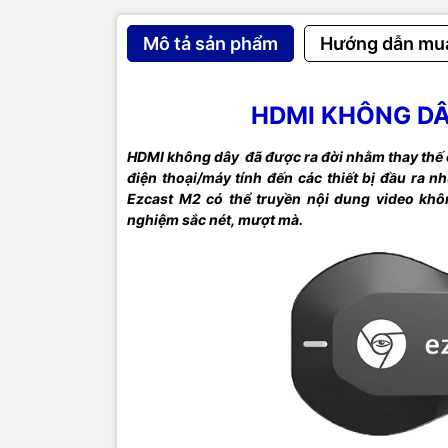
Video
Mô tả sản phẩm
Hướng dẫn mu
Hình ản
HDMI KHÔNG D
Hệ điều
trợ
HDMI không dây đã được ra đời nhằm thay thế c
điện thoại/máy tính đến các thiết bị đầu ra 
Điều kh
Ezcast M2 có thể truyền nội dung video khô
nghiệm sắc nét, mượt mà.
Phụ kiệ