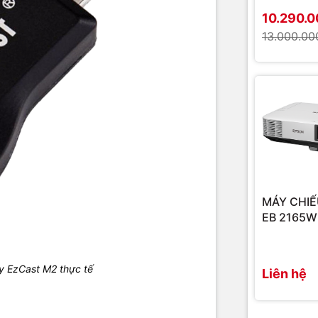
10.290.
13.000.00
MÁY CHIẾ
EB 2165W
y EzCast M2 thực tế
Liên hệ