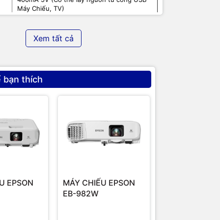
Máy Chiếu, TV)
Mp3, WMA, WAV, OGG, AAC, FLAC, 3GP,...
Xem tất cả
MP4, MKV, AVI, RM, RMVB, MOV, TS,
MPEG,...
JPEG, JPG, BMP, PNG, GIF, TIFF,...
 bạn thích
Android 4.0 hoặc cao hơn, iOS 6 hoặc cao
Giảm 4%
hơn, Mac 10.7, Win XP/7/8/10
Ezcast APP dành cho Android / Windows /
iOS / Mac
Cáp Micro USB, Anten
U EPSON
MÁY CHIẾU EPSON
MÁY CHIẾU E
EB-982W
EB-FH52