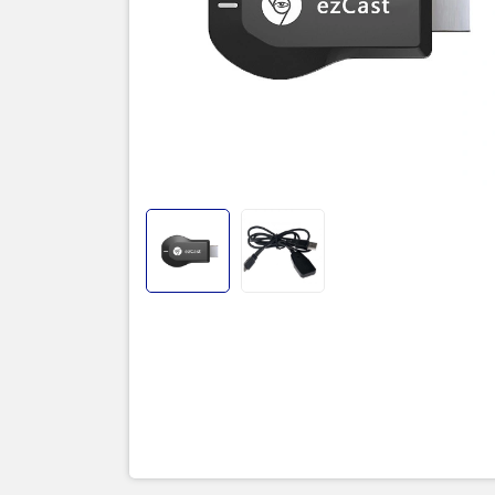
Thôn
Model
CPU
Ram
ROM
Hệ điều
Hỗ trợ 
Wi-Fi –
Nguồn 
Âm tha