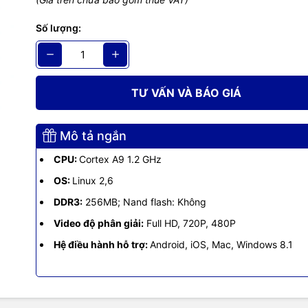
g số kỹ thuật
Số lượng:
Ezcast M2 Dongle
AM8251
TƯ VẤN VÀ BÁO GIÁ
DDR III - 128M
Mô tả ngắn
Nand Flash 128M
CPU:
Cortex A9 1.2 GHz
 hành (OS)
Linux
OS:
Linux 2,6
DDR3:
256MB; Nand flash: Không
giao thức
DLNA, Airplay, Miracast
Video độ phân giải:
Full HD, 720P, 480P
 mô đun
IEEE 802.11 b/g/n 150Mbps 2.4GHz
Hệ điều hành hỗ trợ:
Android, iOS, Mac, Windows 8.1
điện
400mA 5V (Có thể lấy nguồn từ cổng USB Máy Chiếu, T
nh
Mp3, WMA, WAV, OGG, AAC, FLAC, 3GP,...