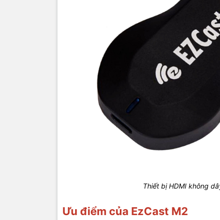
Thiết bị HDMI không dâ
Ưu điểm của EzCast M2