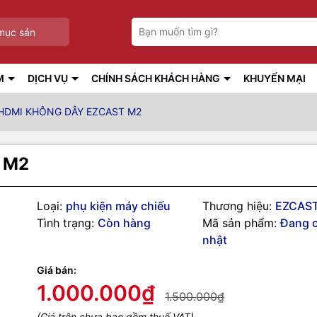
mục sản
M
DỊCH VỤ
CHÍNH SÁCH KHÁCH HÀNG
KHUYẾN MẠI
HDMI KHÔNG DÂY EZCAST M2
 M2
Loại:
phụ kiện máy chiếu
Thương hiệu:
EZCAS
Tình trạng:
Còn hàng
Mã sản phẩm:
Đang 
nhật
Giá bán:
1.000.000₫
1.500.000₫
(Giá trên chưa bao gồm thuế VAT)