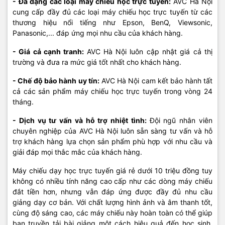
- Đa dạng các loại máy chiếu học trực tuyến:
AVC Hà Nội
cung cấp đầy đủ các loại máy chiếu học trực tuyến từ các
thương hiệu nổi tiếng như Epson, BenQ, Viewsonic,
Panasonic,... đáp ứng mọi nhu cầu của khách hàng.
- Giá cả cạnh tranh:
AVC Hà Nội luôn cập nhật giá cả thị
trường và đưa ra mức giá tốt nhất cho khách hàng.
- Chế độ bảo hành uy tín:
AVC Hà Nội cam kết bảo hành tất
cả các sản phẩm máy chiếu học trực tuyến trong vòng 24
tháng.
- Dịch vụ tư vấn và hỗ trợ nhiệt tình:
Đội ngũ nhân viên
chuyên nghiệp của AVC Hà Nội luôn sẵn sàng tư vấn và hỗ
trợ khách hàng lựa chọn sản phẩm phù hợp với nhu cầu và
giải đáp mọi thắc mắc của khách hàng.
Máy chiếu dạy học trực tuyến giá rẻ dưới 10 triệu đồng tuy
không có nhiều tính năng cao cấp như các dòng máy chiếu
đắt tiền hơn, nhưng vẫn đáp ứng được đầy đủ nhu cầu
giảng dạy cơ bản. Với chất lượng hình ảnh và âm thanh tốt,
cùng độ sáng cao, các máy chiếu này hoàn toàn có thể giúp
bạn truyền tải bài giảng một cách hiệu quả đến học sinh.