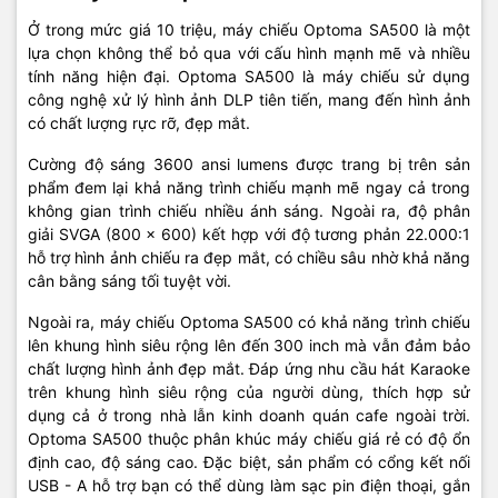
Ở trong mức giá 10 triệu, máy chiếu Optoma SA500 là một
lựa chọn không thể bỏ qua với cấu hình mạnh mẽ và nhiều
tính năng hiện đại. Optoma SA500 là máy chiếu sử dụng
công nghệ xử lý hình ảnh DLP tiên tiến, mang đến hình ảnh
có chất lượng rực rỡ, đẹp mắt.
Cường độ sáng 3600 ansi lumens được trang bị trên sản
phẩm đem lại khả năng trình chiếu mạnh mẽ ngay cả trong
không gian trình chiếu nhiều ánh sáng. Ngoài ra, độ phân
giải SVGA (800 x 600) kết hợp với độ tương phản 22.000:1
hỗ trợ hình ảnh chiếu ra đẹp mắt, có chiều sâu nhờ khả năng
cân bằng sáng tối tuyệt vời.
Ngoài ra, máy chiếu Optoma SA500 có khả năng trình chiếu
lên khung hình siêu rộng lên đến 300 inch mà vẫn đảm bảo
chất lượng hình ảnh đẹp mắt. Đáp ứng nhu cầu hát Karaoke
trên khung hình siêu rộng của người dùng, thích hợp sử
dụng cả ở trong nhà lẫn kinh doanh quán cafe ngoài trời.
Optoma SA500 thuộc phân khúc máy chiếu giá rẻ có độ ổn
định cao, độ sáng cao. Đặc biệt, sản phẩm có cổng kết nối
USB - A hỗ trợ bạn có thể dùng làm sạc pin điện thoại, gắn