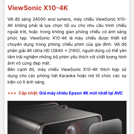
ViewSonic X10-4K
Với độ sáng 24000 ansi lumens, máy chiếu ViewSonic X10-
4K không phải là lựa chọn tối ưu cho nhu cầu trình chiếu
ngoài trời, hoặc trong không gian phòng chiếu có ánh sáng
phức tạp. ViewSonic X10-4K là máy chiếu được thiết kế
chuyên dụng trong phòng chiếu phim của gia đình. Với độ
phân giải 4K Ultra HD (3840 x 2160), người dùng có thể yên
tâm trải nghiệm những bộ phim yêu thích với chất lượng hình
ảnh vô cùng đẹp mắt.
Bên cạnh đó, máy chiếu ViewSonic X10-4K thích hợp sử
dụng cho các phòng hát Karaoke hoặc nơi tổ chức các sự
kiện có ít ánh sáng.
>>>
Cập nhật:
Giá máy chiếu Epson 4K mới nhất tại AVC